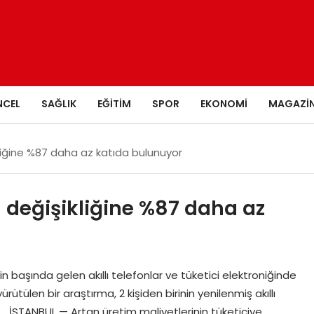
NCEL
SAĞLIK
EĞITIM
SPOR
EKONOMI
MAGAZI
kliğine %87 daha az katıda bulunuyor
m değişikliğine %87 daha az
n başında gelen akıllı telefonlar ve tüketici elektroniğinde
rütülen bir araştırma, 2 kişiden birinin yenilenmiş akıllı
. İSTANBUL — Artan üretim maliyetlerinin tüketiciye