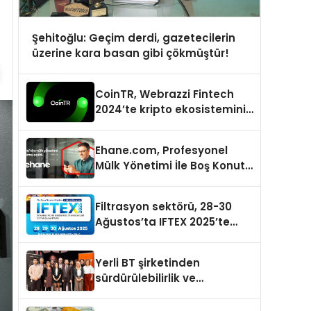
Şehitoğlu: Geçim derdi, gazetecilerin
üzerine kara basan gibi çökmüştür!
CoinTR, Webrazzi Fintech
2024’te kripto ekosisteminin
tanınan isimlerini
ağırlayacak
Ehane.com, Profesyonel
Mülk Yönetimi İle Boş Konut
Stokunu Eritecek
Filtrasyon sektörü, 28-30
Ağustos’ta IFTEX 2025’te
buluşacak
Yerli BT şirketinden
sürdürülebilirlik ve
dijitalleşme odaklı özel
etkinlik