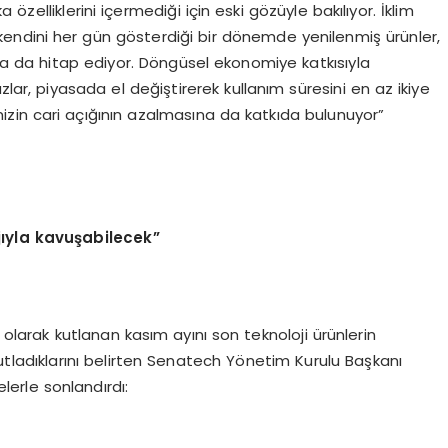
özelliklerini içermediği için eski gözüyle bakılıyor. İklim
yla kendini her gün gösterdiği bir dönemde yenilenmiş ürünler,
ara da hitap ediyor. Döngüsel ekonomiye katkısıyla
zlar, piyasada el değiştirerek kullanım süresini en az ikiye
izin cari açığının azalmasına da katkıda bulunuyor”
ıyla kavuşabilecek”
larak kutlanan kasım ayını son teknoloji ürünlerin
ak kutladıklarını belirten Senatech Yönetim Kurulu Başkanı
lerle sonlandırdı: