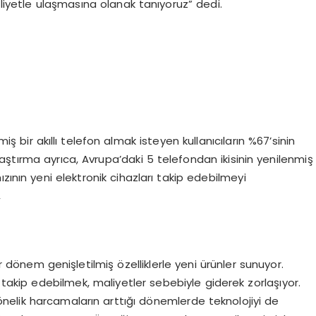
aliyetle ulaşmasına olanak tanıyoruz” dedi.
 bir akıllı telefon almak isteyen kullanıcıların %67’sinin
ştırma ayrıca, Avrupa’daki 5 telefondan ikisinin yenilenmiş
zının yeni elektronik cihazları takip edebilmeyi
,
er dönem genişletilmiş özelliklerle yeni ürünler sunuyor.
ak takip edebilmek, maliyetler sebebiyle giderek zorlaşıyor.
yönelik harcamaların arttığı dönemlerde teknolojiyi de