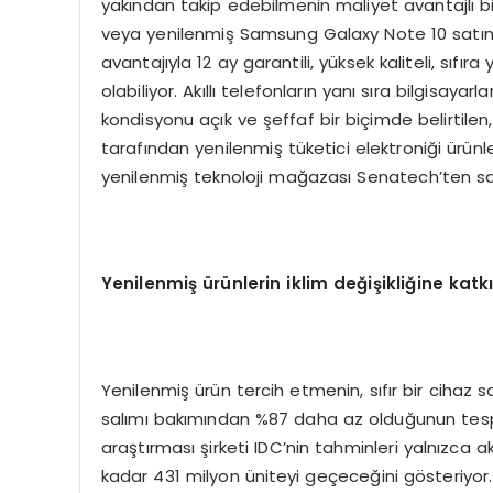
yakından takip edebilmenin maliyet avantajlı b
veya yenilenmiş Samsung Galaxy Note 10 satın al
avantajıyla 12 ay garantili, yüksek kaliteli, sıfı
olabiliyor. Akıllı telefonların yanı sıra bilgisayar
kondisyonu açık ve şeffaf bir biçimde belirtilen
tarafından yenilenmiş tüketici elektroniği ürünler
yenilenmiş teknoloji mağazası Senatech’ten satın
Yenilenmiş ürünlerin iklim değişikliğine kat
Yenilenmiş ürün tercih etmenin, sıfır bir cihaz s
salımı bakımından %87 daha az olduğunun tespit
araştırması şirketi IDC’nin tahminleri yalnızca a
kadar 431 milyon üniteyi geçeceğini gösteriyor.