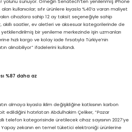
ir yolunu sunuyor. Örneğin Senatech’ten yenilenmiş iPhone
an kullanıcılar; sıfır ürünlere kıyasla %40’a varan maliyet
ra yakın cihazlara sahip 12 ay taksit seçeneğiyle sahip
lar, akıllı saatler, ev aletleri ve aksesuar kategorilerinde de
, yetkilendirilmiş bir yenileme merkezinde işin uzmanları
ine hızlı kargo ve kolay iade fırsatıyla Türkiye’nin
 alınabiliyor” ifadelerini kullandı.
kısı %87 daha az
atın almaya kıyasla iklim değişikliğine katkısının karbon
 edildiğini hatırlatan Abdulhakim Çeliker, “Pazar
kıllı telefon kategorisinde üretilecek cihaz sayısının 2027’ye
 Yapay zekanın en temel tüketici elektroniği ürünlerine