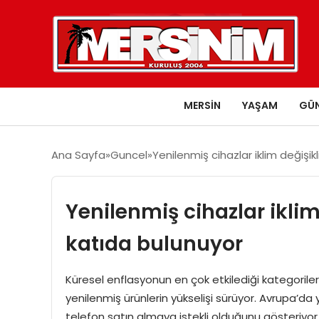
MERSIN
YAŞAM
GÜ
Ana Sayfa
Guncel
Yenilenmiş cihazlar iklim değişi
Yenilenmiş cihazlar ikli
katıda bulunuyor
Küresel enflasyonun en çok etkilediği kategorileri
yenilenmiş ürünlerin yükselişi sürüyor. Avrupa’da yü
telefon satın almaya istekli olduğunu gösteriyor