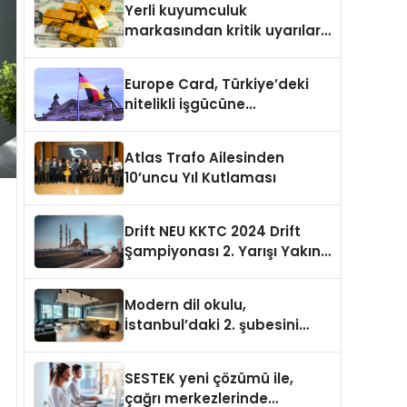
Yerli kuyumculuk
markasından kritik uyarılar:
Doğru seçim yatırımınızı
şekillendirir
Europe Card, Türkiye’deki
nitelikli işgücüne
Almanya’da kariyer fırsatı
sununuyor
Atlas Trafo Ailesinden
10’uncu Yıl Kutlaması
Drift NEU KKTC 2024 Drift
Şampiyonası 2. Yarışı Yakın
Doğu Kampüsünde
Gerçekleştirildi
Modern dil okulu,
İstanbul’daki 2. şubesini
açıyor
SESTEK yeni çözümü ile,
çağrı merkezlerinde