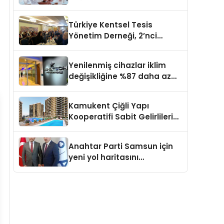
kapasite planlama
verimliliğini 4 kat artırıyor
Türkiye Kentsel Tesis
Yönetim Derneği, 2’nci
Yönetim Kurulu Çalışma
Kampı düzenlendi
Yenilenmiş cihazlar iklim
değişikliğine %87 daha az
katıda bulunuyor
Kamukent Çiğli Yapı
Kooperatifi Sabit Gelirlileri
Hayallerindeki Eve
Kavuşturacak
Anahtar Parti Samsun için
yeni yol haritasını
açıklayacak