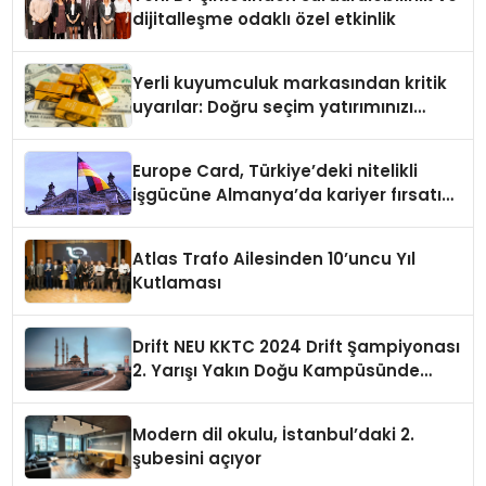
dijitalleşme odaklı özel etkinlik
Yerli kuyumculuk markasından kritik
uyarılar: Doğru seçim yatırımınızı
şekillendirir
Europe Card, Türkiye’deki nitelikli
işgücüne Almanya’da kariyer fırsatı
sununuyor
Atlas Trafo Ailesinden 10’uncu Yıl
Kutlaması
Drift NEU KKTC 2024 Drift Şampiyonası
2. Yarışı Yakın Doğu Kampüsünde
Gerçekleştirildi
Modern dil okulu, İstanbul’daki 2.
şubesini açıyor