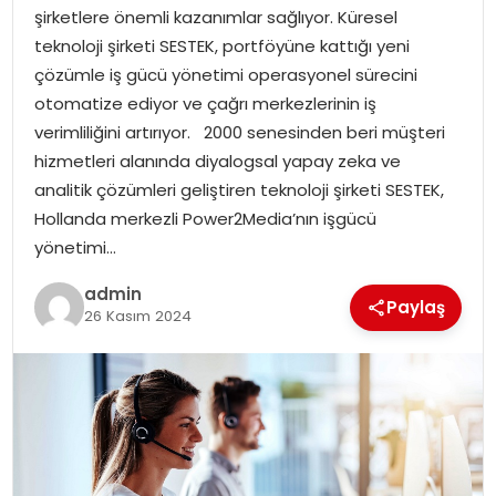
EKONOMI
şirketlere önemli kazanımlar sağlıyor. Küresel
teknoloji şirketi SESTEK, portföyüne kattığı yeni
MAGAZIN
çözümle iş gücü yönetimi operasyonel sürecini
otomatize ediyor ve çağrı merkezlerinin iş
DÜNYA
verimliliğini artırıyor. 2000 senesinden beri müşteri
hizmetleri alanında diyalogsal yapay zeka ve
OTOMOBIL
analitik çözümleri geliştiren teknoloji şirketi SESTEK,
Hollanda merkezli Power2Media’nın işgücü
yönetimi…
admin
Paylaş
26 Kasım 2024