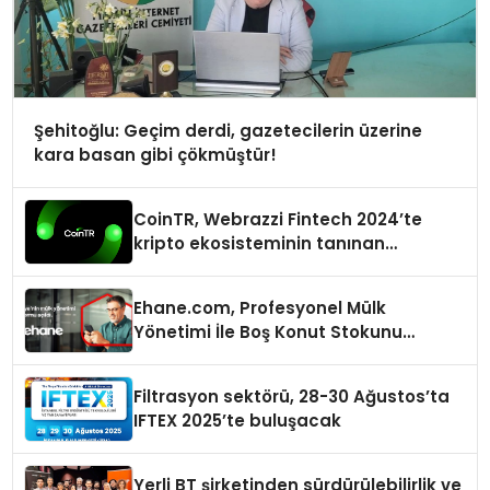
Şehitoğlu: Geçim derdi, gazetecilerin üzerine
kara basan gibi çökmüştür!
CoinTR, Webrazzi Fintech 2024’te
kripto ekosisteminin tanınan
isimlerini ağırlayacak
Ehane.com, Profesyonel Mülk
Yönetimi İle Boş Konut Stokunu
Eritecek
Filtrasyon sektörü, 28-30 Ağustos’ta
IFTEX 2025’te buluşacak
Yerli BT şirketinden sürdürülebilirlik ve