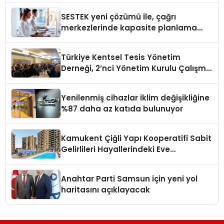
SESTEK yeni çözümü ile, çağrı
merkezlerinde kapasite planlama
verimliliğini 4 kat artırıyor
Türkiye Kentsel Tesis Yönetim
Derneği, 2’nci Yönetim Kurulu Çalışma
Kampı düzenlendi
Yenilenmiş cihazlar iklim değişikliğine
%87 daha az katıda bulunuyor
Kamukent Çiğli Yapı Kooperatifi Sabit
Gelirlileri Hayallerindeki Eve
Kavuşturacak
Anahtar Parti Samsun için yeni yol
haritasını açıklayacak