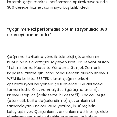
katarak, çağrı merkezi performans optimizasyonunda
360 derece hizmet sunmaya başladık” dedi.
“Çağrı merkezi performans optimizasyonunda 360
dereceyi tamamladık”
Çağrı merkezilerine yönelik teknoloji çözümlerinin
büyük bir hızla arttığını söyleyen Prof. Dr. Levent Arslan,
“Tahminleme, Kapasite Yönetimi, Gerçek Zamanlı
Kapasite İzleme gibi farklı modüllerden oluşan Knovvu
WFM ile birlikte, SESTEK olarak çağrı merkezi
optimizasyonuna yönelik çözümlerde 360 dereceyi
tamamladık. Knovvu Analytics (görüşme analizi),
Knovvu Copilot (anlık temsilci desteği), Knovvu AQM
(otomatik kalite değerlendirme) çözümlerimizi
tamamlayan Knovvu WFM yazılımı, iş süreçlerini
kolaylaştırıyor. Çalışanların zamanlarını etkili bir şekilde
planlamasına, projeleri takip etmesine ve birlikte