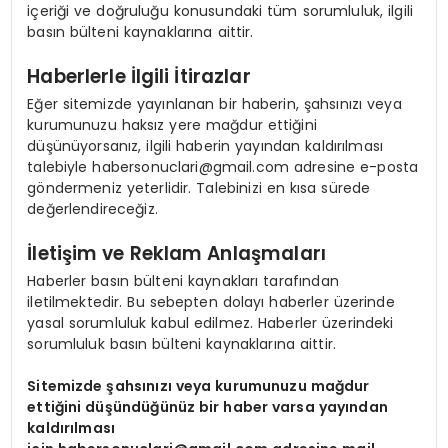
içeriği ve doğruluğu konusundaki tüm sorumluluk, ilgili
EKONOMI
basın bülteni kaynaklarına aittir.
MAGAZIN
Haberlerle İlgili İtirazlar
Eğer sitemizde yayınlanan bir haberin, şahsınızı veya
DÜNYA
kurumunuzu haksız yere mağdur ettiğini
düşünüyorsanız, ilgili haberin yayından kaldırılması
talebiyle
habersonuclari@gmail.com
adresine e-posta
OTOMOBIL
göndermeniz yeterlidir. Talebinizi en kısa sürede
değerlendireceğiz.
İletişim ve Reklam Anlaşmaları
Haberler basın bülteni kaynakları tarafından
iletilmektedir. Bu sebepten dolayı haberler üzerinde
yasal sorumluluk kabul edilmez. Haberler üzerindeki
sorumluluk basın bülteni kaynaklarına aittir.
Sitemizde şahsınızı veya kurumunuzu mağdur
ettiğini düşündüğünüz bir haber varsa yayından
kaldırılması