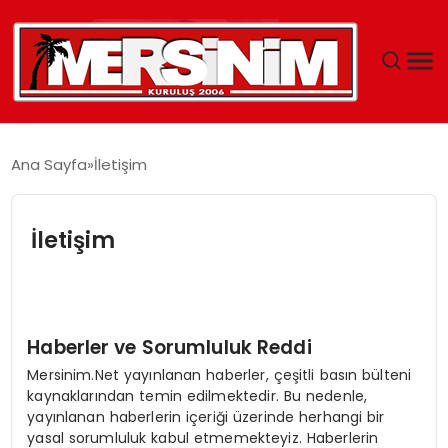
MERSIN
Ana Sayfa
İletişim
YAŞAM
İletişim
GÜNCEL
SAĞLIK
Haberler ve Sorumluluk Reddi
EĞITIM
Mersinim.Net yayınlanan haberler, çeşitli basın bülteni
kaynaklarından temin edilmektedir. Bu nedenle,
SPOR
yayınlanan haberlerin içeriği üzerinde herhangi bir
yasal sorumluluk kabul etmemekteyiz. Haberlerin