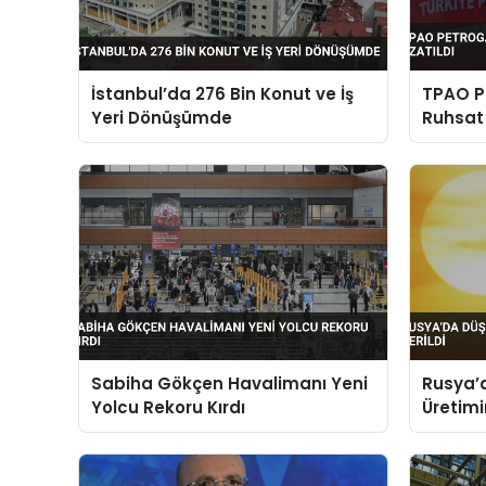
İstanbul’da 276 Bin Konut ve İş
TPAO Pe
Yeri Dönüşümde
Ruhsat 
Sabiha Gökçen Havalimanı Yeni
Rusya’d
Yolcu Rekoru Kırdı
Üretimin