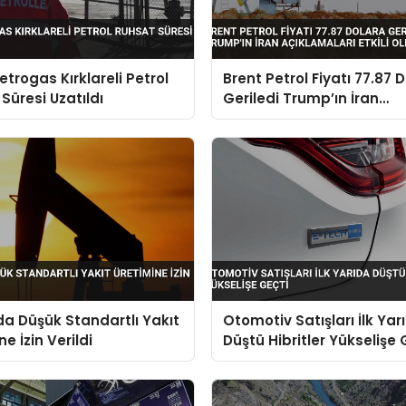
trogas Kırklareli Petrol
Brent Petrol Fiyatı 77.87 
Süresi Uzatıldı
Geriledi Trump’ın İran
Açıklamaları Etkili Oldu
a Düşük Standartlı Yakıt
Otomotiv Satışları İlk Yar
e İzin Verildi
Düştü Hibritler Yükselişe 