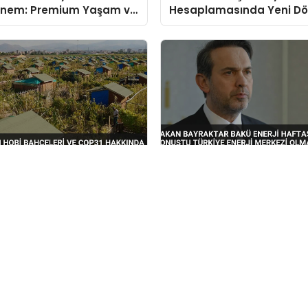
önem: Premium Yaşam ve
Hesaplamasında Yeni D
 Fırsatları Bir Arada
Başlatıyor
Kurum Hobi Bahçeleri ve
Bakan Bayraktar Bakü Ene
Hakkında Bilgilendirme
Haftası’nda Konuştu Türk
Enerji Merkezi Olmaya D
Edecek
Hakkımızda
İletişim
Künye