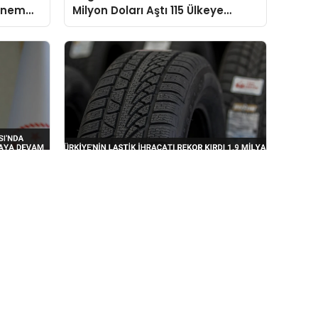
önem
Milyon Doları Aştı 115 Ülkeye
Ulaşıldı
rji
Türkiye’nin Lastik İhracatı Rekor
iye
Kırdı 1.9 Milyar Dolara Ulaştı
evam