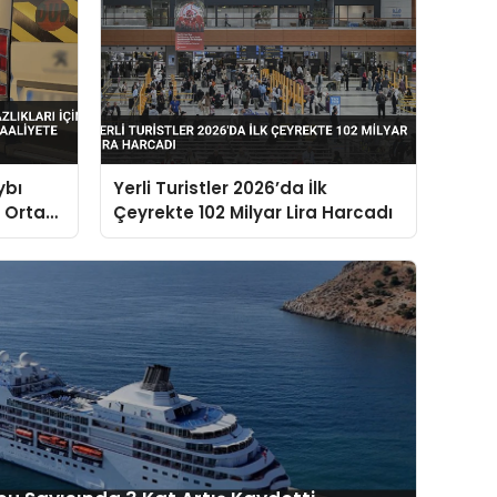
ybı
Yerli Turistler 2026’da İlk
3 Ortak
Çeyrekte 102 Milyar Lira Harcadı
iyete