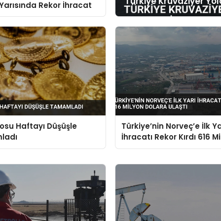
Türkiye Kruvaziyer Yol
lk Yarısında Rekor İhracat
ilosu Haftayı Düşüşle
Türkiye’nin Norveç’e İlk Ya
ladı
İhracatı Rekor Kırdı 616 M
Dolara Ulaştı