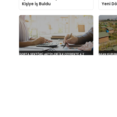
Kişiye İş Buldu
Yeni D
Yatırım
Sigorta Sektörü Aktifleri İlk
Bakan 
Çeyrekte 4.2 Trilyon Liraya Ulaştı
COP31 
Yaptı
Mersin'de Haberin Doğru Adresi