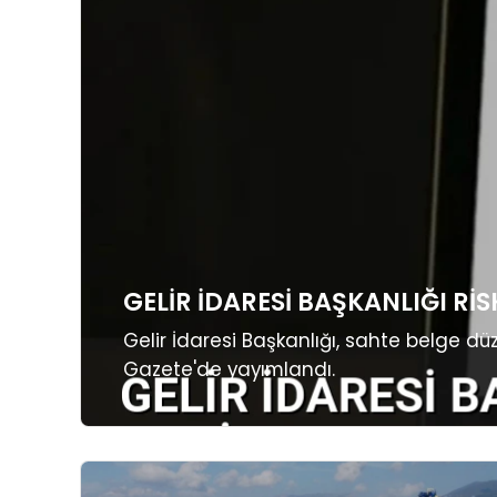
GELIR İDARESI BAŞKANLIĞI RI
Gelir İdaresi Başkanlığı, sahte belge d
Gazete'de yayımlandı.