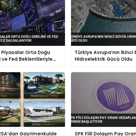
 Piyasalar Orta Doğu
Türkiye Avrupa’nın İkinci
i ve Fed Beklentileriyle
Hidroelektrik Gücü Oldu
anıyor
RSA’dan Gayrimenkulde
SPK Fiili Dolaşım Pay Oran