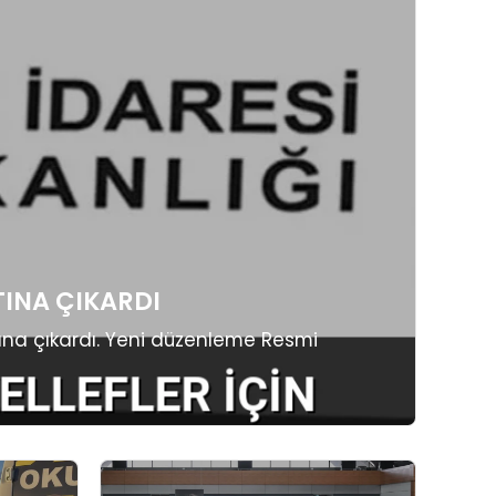
TINA ÇIKARDI
tına çıkardı. Yeni düzenleme Resmi