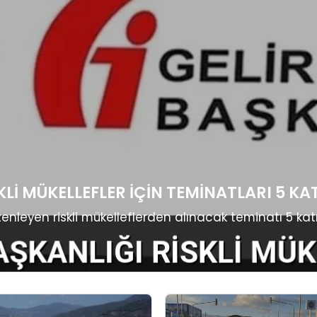
SKLI MÜKELLEFLER İÇIN TEMINATLARI 5 KA
üzenleyen riskli mükelleflerden alınacak teminatı 5 ka