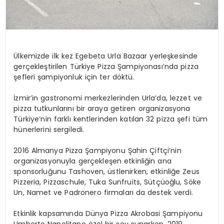
Ülkemizde ilk kez Egebeta Urla Bazaar yerleşkesinde
gerçekleştirilen Türkiye Pizza Şampiyonası’nda pizza
şefleri şampiyonluk için ter döktü.
İzmir’in gastronomi merkezlerinden Urla’da, lezzet ve
pizza tutkunlarını bir araya getiren organizasyona
Türkiye’nin farklı kentlerinden katılan 32 pizza şefi tüm
hünerlerini sergiledi.
2016 Almanya Pizza Şampiyonu Şahin Çiftçi’nin
organizasyonuyla gerçekleşen etkinliğin ana
sponsorluğunu Tashoven, üstlenirken, etkinliğe Zeus
Pizzeria, Pizzaschule, Tuka Sunfruits, Sütçüoğlu, Söke
Un, Namet ve Padronero firmaları da destek verdi.
Etkinlik kapsamında Dünya Pizza Akrobasi Şampiyonu
Umberto Napolitano özel bir şov sunarken, 2019