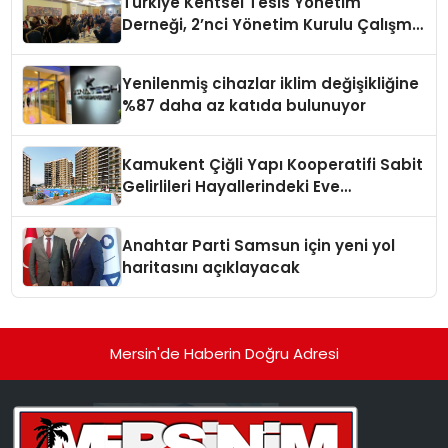
Türkiye Kentsel Tesis Yönetim
Derneği, 2’nci Yönetim Kurulu Çalışma
Kampı düzenlendi
Yenilenmiş cihazlar iklim değişikliğine
%87 daha az katıda bulunuyor
Kamukent Çiğli Yapı Kooperatifi Sabit
Gelirlileri Hayallerindeki Eve
Kavuşturacak
Anahtar Parti Samsun için yeni yol
haritasını açıklayacak
Mersin'de Haberin Doğru Adresi