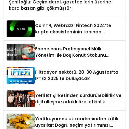
Şehitoğlu: Geçim derdi, gazetecilerin üzerine
kara basan gibi çökmüştür!
CoinTR, Webrazzi Fintech 2024’te
kripto ekosisteminin tanınan
isimlerini ağırlayacak
Ehane.com, Profesyonel Mülk
Yönetimi İle Boş Konut Stokunu
Eritecek
Filtrasyon sektörü, 28-30 Ağustos’ta
IFTEX 2025’te buluşacak
Yerli BT şirketinden sürdürülebilirlik ve
dijitalleşme odaklı özel etkinlik
Yerli kuyumculuk markasından kritik
uyarılar: Doğru seçim yatırımınızı