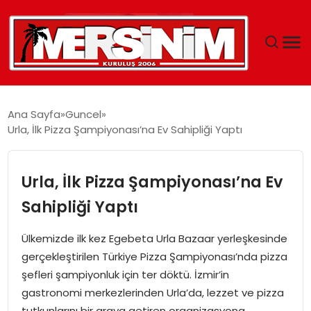
MERSIN
Ana Sayfa
Guncel
Urla, İlk Pizza Şampiyonası’na Ev Sahipliği Yaptı
YAŞAM
GÜNCEL
Urla, İlk Pizza Şampiyonası’na Ev
Sahipliği Yaptı
SAĞLIK
Ülkemizde ilk kez Egebeta Urla Bazaar yerleşkesinde
EĞITIM
gerçekleştirilen Türkiye Pizza Şampiyonası’nda pizza
şefleri şampiyonluk için ter döktü. İzmir’in
SPOR
gastronomi merkezlerinden Urla’da, lezzet ve pizza
tutkunlarını bir araya getiren organizasyona