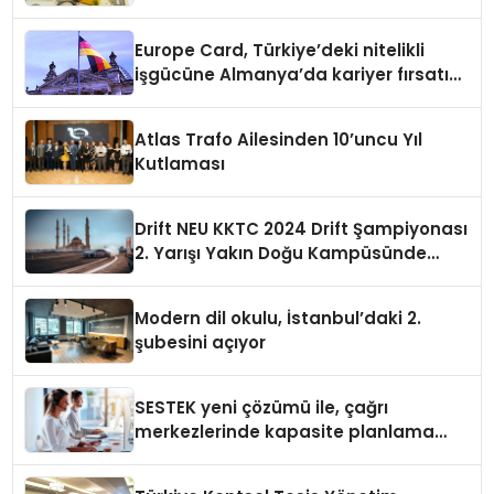
şekillendirir
Europe Card, Türkiye’deki nitelikli
işgücüne Almanya’da kariyer fırsatı
sununuyor
Atlas Trafo Ailesinden 10’uncu Yıl
Kutlaması
Drift NEU KKTC 2024 Drift Şampiyonası
2. Yarışı Yakın Doğu Kampüsünde
Gerçekleştirildi
Modern dil okulu, İstanbul’daki 2.
şubesini açıyor
SESTEK yeni çözümü ile, çağrı
merkezlerinde kapasite planlama
verimliliğini 4 kat artırıyor