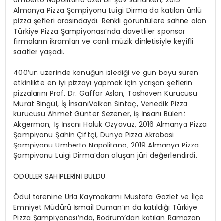
Almanya Pizza Şampiyonu Luigi Dirma da katılan ünlü
pizza şefleri arasındaydı. Renkli görüntülere sahne olan
Türkiye Pizza Şampiyonası’nda davetliler sponsor
firmaların ikramları ve canlı müzik dinletisiyle keyifli
saatler yaşadı.
400’ün üzerinde konuğun izlediği ve gün boyu süren
etkinlikte en iyi pizzayı yapmak için yarışan şeflerin
pizzalarını Prof. Dr. Gaffar Aslan, Tashoven Kurucusu
Murat Bingül, İş İnsanıVolkan Sintaç, Venedik Pizza
kurucusu Ahmet Günter Sezener, İş İnsanı Bülent
Akgerman, İş İnsanı Haluk Özyavuz, 2016 Almanya Pizza
Şampiyonu Şahin Çiftçi, Dünya Pizza Akrobasi
Şampiyonu Umberto Napolitano, 2019 Almanya Pizza
Şampiyonu Luigi Dirma’dan oluşan jüri değerlendirdi.
ÖDÜLLER SAHİPLERİNİ BULDU
Ödül törenine Urla Kaymakamı Mustafa Gözlet ve İlçe
Emniyet Müdürü İsmail Duman’ın da katıldığı Türkiye
Pizza Şampiyonası’nda, Bodrum’dan katılan Ramazan