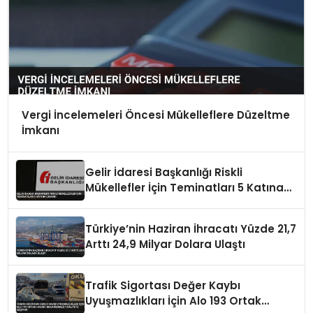
Vergi İncelemeleri Öncesi Mükelleflere Düzeltme
İmkanı
Gelir İdaresi Başkanlığı Riskli
Mükellefler İçin Teminatları 5 Katına
Çıkardı
Türkiye’nin Haziran İhracatı Yüzde 21,7
Arttı 24,9 Milyar Dolara Ulaştı
Trafik Sigortası Değer Kaybı
Uyuşmazlıkları İçin Alo 193 Ortak