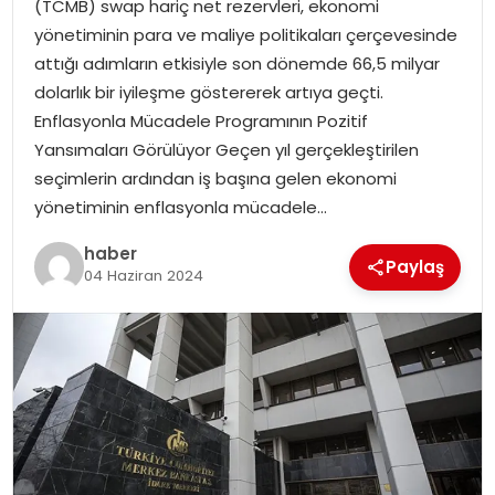
(TCMB) swap hariç net rezervleri, ekonomi
EKONOMI
yönetiminin para ve maliye politikaları çerçevesinde
attığı adımların etkisiyle son dönemde 66,5 milyar
MAGAZIN
dolarlık bir iyileşme göstererek artıya geçti.
Enflasyonla Mücadele Programının Pozitif
DÜNYA
Yansımaları Görülüyor Geçen yıl gerçekleştirilen
seçimlerin ardından iş başına gelen ekonomi
OTOMOBIL
yönetiminin enflasyonla mücadele…
haber
Paylaş
04 Haziran 2024