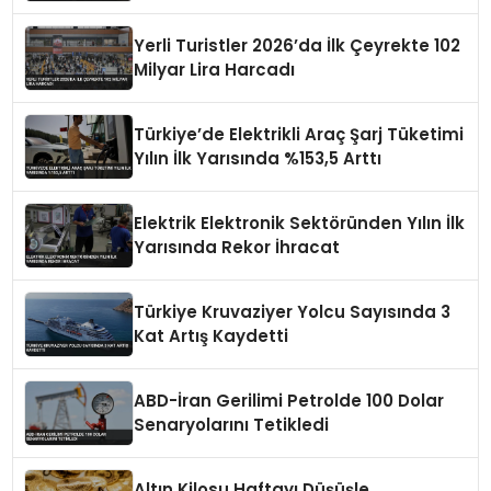
Hasar İhbar Merkezi Faaliyete Geçiyor
Yerli Turistler 2026’da İlk Çeyrekte 102
Milyar Lira Harcadı
Türkiye’de Elektrikli Araç Şarj Tüketimi
Yılın İlk Yarısında %153,5 Arttı
Elektrik Elektronik Sektöründen Yılın İlk
Yarısında Rekor İhracat
Türkiye Kruvaziyer Yolcu Sayısında 3
Kat Artış Kaydetti
ABD-İran Gerilimi Petrolde 100 Dolar
Senaryolarını Tetikledi
Altın Kilosu Haftayı Düşüşle