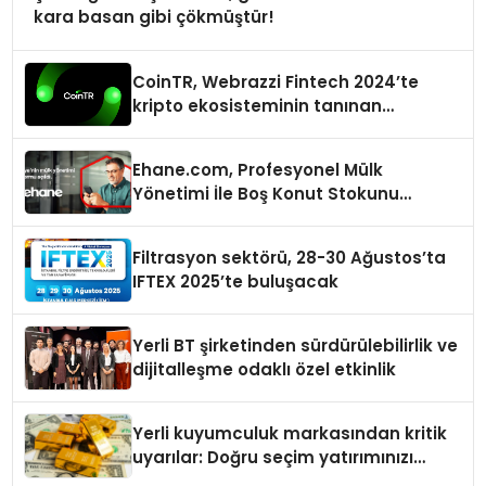
kara basan gibi çökmüştür!
CoinTR, Webrazzi Fintech 2024’te
kripto ekosisteminin tanınan
isimlerini ağırlayacak
Ehane.com, Profesyonel Mülk
Yönetimi İle Boş Konut Stokunu
Eritecek
Filtrasyon sektörü, 28-30 Ağustos’ta
IFTEX 2025’te buluşacak
Yerli BT şirketinden sürdürülebilirlik ve
dijitalleşme odaklı özel etkinlik
Yerli kuyumculuk markasından kritik
uyarılar: Doğru seçim yatırımınızı
şekillendirir