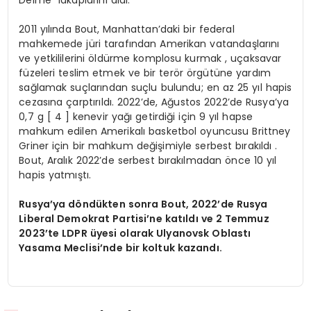
Delme” lakaplarını aldı.
2011 yılında Bout, Manhattan’daki bir federal
mahkemede jüri tarafından Amerikan vatandaşlarını
ve yetkililerini öldürme komplosu kurmak , uçaksavar
füzeleri teslim etmek ve bir terör örgütüne yardım
sağlamak suçlarından suçlu bulundu; en az 25 yıl hapis
cezasına çarptırıldı. 2022’de, Ağustos 2022’de Rusya’ya
0,7 g [ 4 ] kenevir yağı getirdiği için 9 yıl hapse
mahkum edilen Amerikalı basketbol oyuncusu Brittney
Griner için bir mahkum değişimiyle serbest bırakıldı .
Bout, Aralık 2022’de serbest bırakılmadan önce 10 yıl
hapis yatmıştı.
Rusya’ya döndükten sonra Bout, 2022’de Rusya
Liberal Demokrat Partisi’ne katıldı ve 2 Temmuz
2023’te LDPR üyesi olarak Ulyanovsk Oblastı
Yasama Meclisi’nde bir koltuk kazandı.