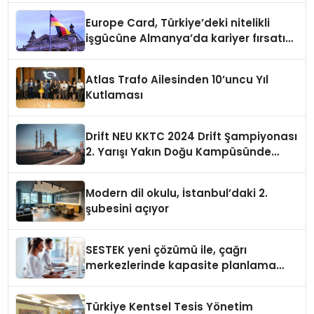
Europe Card, Türkiye’deki nitelikli
işgücüne Almanya’da kariyer fırsatı
sununuyor
Atlas Trafo Ailesinden 10’uncu Yıl
Kutlaması
Drift NEU KKTC 2024 Drift Şampiyonası
2. Yarışı Yakın Doğu Kampüsünde
Gerçekleştirildi
Modern dil okulu, İstanbul’daki 2.
şubesini açıyor
SESTEK yeni çözümü ile, çağrı
merkezlerinde kapasite planlama
verimliliğini 4 kat artırıyor
Türkiye Kentsel Tesis Yönetim