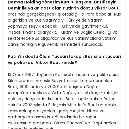
Demsa Holding Yönetim Kurulu Başkanı Dr.Hüseyin
Demir ile yakın dost olan Putin’in dostu Viktor Bout
arasında gerçekleşecek iş ortaklığı ile Para babaları Rus
oligarkları ve Rus yatırımcıyı Türkiye’de yatırım
yapmaya teşvik edecek. Türkiye’de gayrimenkul,
inşaat, finans, akaryakıt, Turizm ve Sağlık Otelciliği vb.
sektörlerde Rus oligarklar ve Rus yatırımcılara yatırım
danışmanlığı ve güvenlik hizmetleri sunulacak.
Putin’in dostu Ölüm Tüccarı lakaplı Rus silah tüccarı
ve politikacı Viktor Bout kimdir?
13 Ocak 1967 doğumlu Rus silah tüccarı ve politikacıdır.
Silah üreticisi ve eski Sovyet askeri tercümanı olan
Bout, 1990’larda ve 2000’lerin başında Doğu
Avrupa’dan Afrika ve Orta Doğu’ya silah kaçırmak için
çok sayıda şirketini kullandı. Bout, İngiliz bakan Peter
Hain’in 2003 yılında Birleşmiş Milletler’e Bout’un geniş
kapsamlı operasyonları, geniş müşteri kitlesi ve
ambargoları aşma isteği hakkında bir rapor
okumasının ardından “Ölüm Tüccarı” ve “Yaptırımları