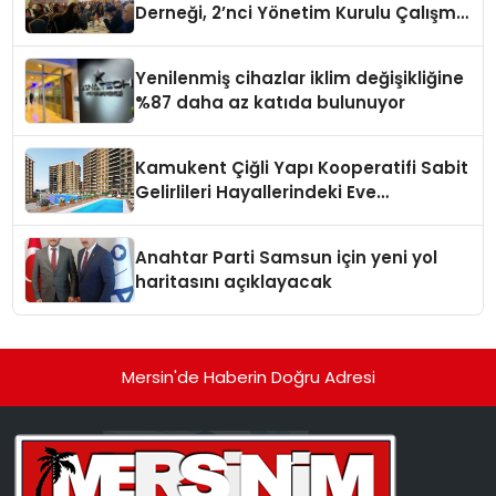
Derneği, 2’nci Yönetim Kurulu Çalışma
Kampı düzenlendi
Yenilenmiş cihazlar iklim değişikliğine
%87 daha az katıda bulunuyor
Kamukent Çiğli Yapı Kooperatifi Sabit
Gelirlileri Hayallerindeki Eve
Kavuşturacak
Anahtar Parti Samsun için yeni yol
haritasını açıklayacak
Mersin'de Haberin Doğru Adresi