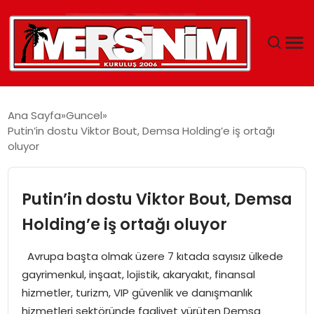
MERSIN
Ana Sayfa
Guncel
Putin’in dostu Viktor Bout, Demsa Holding’e iş ortağı
YAŞAM
oluyor
GÜNCEL
Putin’in dostu Viktor Bout, Demsa
SAĞLIK
Holding’e iş ortağı oluyor
EĞITIM
Avrupa başta olmak üzere 7 kıtada sayısız ülkede
gayrimenkul, inşaat, lojistik, akaryakıt, finansal
SPOR
hizmetler, turizm, VIP güvenlik ve danışmanlık
hizmetleri sektöründe faaliyet yürüten Demsa