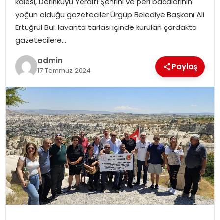
kalesi, Derinkuyu Yeraltı Şehrini ve peri bacalarının
EKONOMI
yoğun olduğu gazeteciler Ürgüp Belediye Başkanı Ali
Ertuğrul Bul, lavanta tarlası içinde kurulan çardakta
MAGAZIN
gazetecilere…
DÜNYA
admin
Paylaş
17 Temmuz 2024
OTOMOBIL