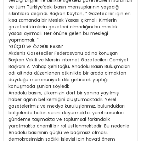
verdiği bilgiler ile birlikte Ege’deki gazetecilerin sorunları
ve tüm Türkiye’deki basın mensuplarının yaşadığı
sıkıntılara değindi. Başkan Kaytan, “ Gazeteciler için en
kısa zamanda bir Meslek Yasası çıkmalı. Kimlerin
gazeteci kimlerin gazeteci olmadığını bu meslek
yasası ayırmalı. Her önüne gelen bu mesleği
yapmamalı. “
“GÜÇLÜ VE ÖZGÜR BASIN’
Akdeniz Gazeteciler Federasyonu adına konuşan
Başkan Vekili ve Mersin İnternet Gazetecileri Cemiyet
Başkanı A. Vahap Şehitoğlu, Anadolu Basın Buluşmaları
adı altında düzenlenen etkinlikte bir arada olmaktan
duyduğu memnuniyeti dile getirerek yaptığı
konuşmada şunları söyledi;
Anadolu basını, ülkemizin dört bir yanına yayılmış
haber ağının bel kemiğini oluşturmaktadır. Yerel
gazetelerimiz ve medya kuruluşlarımız, bulundukları
bölgelerde halkın sesini duyurmakta, yerel sorunları
gündeme taşımakta ve toplumsal farkındalık
yaratmakta önemli bir rol üstlenmektedir. Bu nedenle,
Anadolu basınının güçlü ve bağımsız olması,
demokrasimizin sağlıklı işleyişi için hayati önem