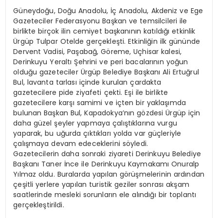
Güneydoğu, Doğu Anadolu, İç Anadolu, Akdeniz ve Ege
Gazeteciler Federasyonu Başkan ve temsilcileri ile
birlikte birçok ilin cemiyet başkanının katıldığı etkinlik
Ürgüp Tulpar Otelde gerçekleşti. Etkinliğin ilk gününde
Dervent Vadisi, Paşabağ, Göreme, Uçhisar kalesi,
Derinkuyu Yeraltı Şehrini ve peri bacalarının yoğun
olduğu gazeteciler Ürgüp Belediye Başkanı Ali Ertuğrul
Bul, lavanta tarlası içinde kurulan çardakta
gazetecilere pide ziyafeti çekti. Eşi ile birlikte
gazetecilere karşı samimi ve içten bir yaklaşımda
bulunan Başkan Bul, Kapadokya’nın gözdesi Ürgüp için
daha güzel şeyler yapmaya çalıştıklarına vurgu
yaparak, bu uğurda çıktıkları yolda var güçleriyle
çalışmaya devam edeceklerini söyledi.
Gazetecilerin daha sonraki ziyareti Derinkuyu Belediye
Başkanı Taner İnce ile Derinkuyu Kaymakamı Onuralp
Yılmaz oldu. Buralarda yapılan görüşmelerinin ardından
çeşitli yerlere yapılan turistik geziler sonrası akşam
saatlerinde mesleki sorunların ele alındığı bir toplantı
gerçekleştirildi.