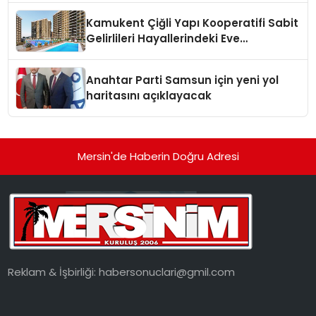
Kamukent Çiğli Yapı Kooperatifi Sabit
Gelirlileri Hayallerindeki Eve
Kavuşturacak
Anahtar Parti Samsun için yeni yol
haritasını açıklayacak
Mersin'de Haberin Doğru Adresi
Reklam & İşbirliği:
habersonuclari@gmil.com