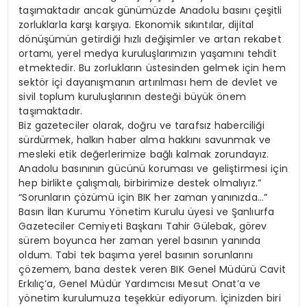
taşımaktadır ancak günümüzde Anadolu basını çeşitli
zorluklarla karşı karşıya. Ekonomik sıkıntılar, dijital
dönüşümün getirdiği hızlı değişimler ve artan rekabet
ortamı, yerel medya kuruluşlarımızın yaşamını tehdit
etmektedir. Bu zorlukların üstesinden gelmek için hem
sektör içi dayanışmanın artırılması hem de devlet ve
sivil toplum kuruluşlarının desteği büyük önem
taşımaktadır.
Biz gazeteciler olarak, doğru ve tarafsız haberciliği
sürdürmek, halkın haber alma hakkını savunmak ve
mesleki etik değerlerimize bağlı kalmak zorundayız.
Anadolu basınının gücünü koruması ve geliştirmesi için
hep birlikte çalışmalı, birbirimize destek olmalıyız.”
“Sorunların çözümü için BIK her zaman yanınızda…”
Basın İlan Kurumu Yönetim Kurulu üyesi ve Şanlıurfa
Gazeteciler Cemiyeti Başkanı Tahir Gülebak, görev
sürem boyunca her zaman yerel basının yanında
oldum. Tabi tek başıma yerel basının sorunlarını
çözemem, bana destek veren BIK Genel Müdürü Cavit
Erkılıç’a, Genel Müdür Yardımcısı Mesut Onat’a ve
yönetim kurulumuza teşekkür ediyorum. İçinizden biri