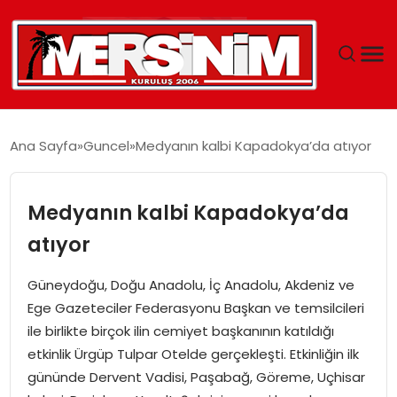
MERSIN
Ana Sayfa
Guncel
Medyanın kalbi Kapadokya’da atıyor
YAŞAM
Medyanın kalbi Kapadokya’da
GÜNCEL
atıyor
SAĞLIK
Güneydoğu, Doğu Anadolu, İç Anadolu, Akdeniz ve
Ege Gazeteciler Federasyonu Başkan ve temsilcileri
EĞITIM
ile birlikte birçok ilin cemiyet başkanının katıldığı
etkinlik Ürgüp Tulpar Otelde gerçekleşti. Etkinliğin ilk
SPOR
gününde Dervent Vadisi, Paşabağ, Göreme, Uçhisar