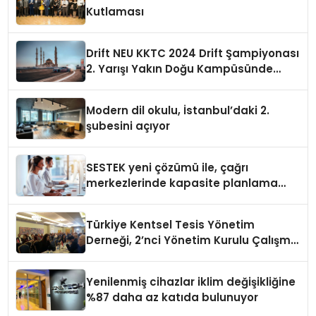
Kutlaması
Drift NEU KKTC 2024 Drift Şampiyonası
2. Yarışı Yakın Doğu Kampüsünde
Gerçekleştirildi
Modern dil okulu, İstanbul’daki 2.
şubesini açıyor
SESTEK yeni çözümü ile, çağrı
merkezlerinde kapasite planlama
verimliliğini 4 kat artırıyor
Türkiye Kentsel Tesis Yönetim
Derneği, 2’nci Yönetim Kurulu Çalışma
Kampı düzenlendi
Yenilenmiş cihazlar iklim değişikliğine
%87 daha az katıda bulunuyor