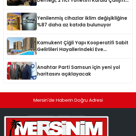
Derneği, 2’nci Yönetim Kurulu Çalışma
Kampı düzenlendi
Yenilenmiş cihazlar iklim değişikliğine
%87 daha az katıda bulunuyor
Kamukent Çiğli Yapı Kooperatifi Sabit
Gelirlileri Hayallerindeki Eve
Kavuşturacak
Anahtar Parti Samsun için yeni yol
haritasını açıklayacak
Mersin'de Haberin Doğru Adresi