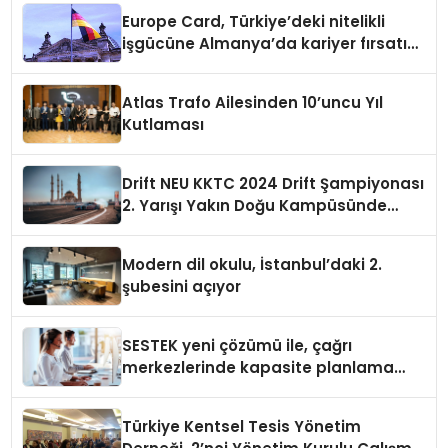
Europe Card, Türkiye’deki nitelikli
işgücüne Almanya’da kariyer fırsatı
sununuyor
Atlas Trafo Ailesinden 10’uncu Yıl
Kutlaması
Drift NEU KKTC 2024 Drift Şampiyonası
2. Yarışı Yakın Doğu Kampüsünde
Gerçekleştirildi
Modern dil okulu, İstanbul’daki 2.
şubesini açıyor
SESTEK yeni çözümü ile, çağrı
merkezlerinde kapasite planlama
verimliliğini 4 kat artırıyor
Türkiye Kentsel Tesis Yönetim