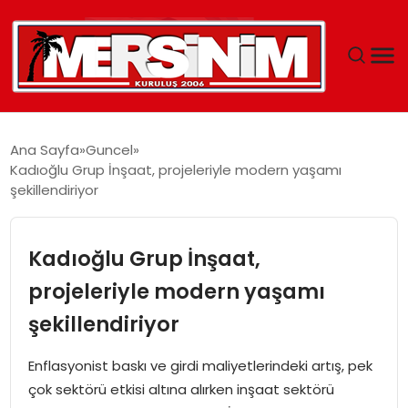
MERSIN
Ana Sayfa
Guncel
Kadıoğlu Grup İnşaat, projeleriyle modern yaşamı
YAŞAM
şekillendiriyor
GÜNCEL
Kadıoğlu Grup İnşaat,
SAĞLIK
projeleriyle modern yaşamı
şekillendiriyor
EĞITIM
Enflasyonist baskı ve girdi maliyetlerindeki artış, pek
SPOR
çok sektörü etkisi altına alırken inşaat sektörü