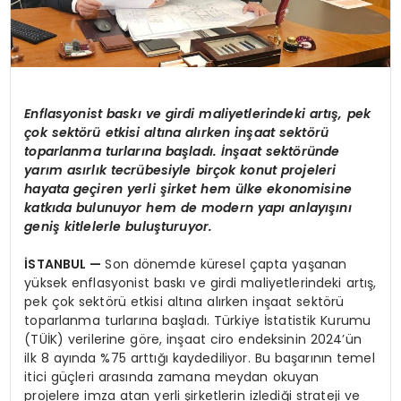
Enflasyonist baskı ve girdi maliyetlerindeki artış, pek
çok sekt
ö
rü etkisi altı
na al
ı
rken in
şaat sekt
ö
rü
toparlanma turlarına başladı. İnşaat sekt
ö
ründe
yarı
m as
ırlık tecrübesiyle birçok konut projeleri
hayata geçiren yerli şirket
hem
ülke ekonomisine
katkıda bulunuyor hem de modern yapı anlayışını
geniş kitlelerle buluşturuyor.
İSTANBUL
—
Son dönemde küresel çapta yaşanan
yüksek enflasyonist baskı ve girdi maliyetlerindeki artış,
pek çok sektörü etkisi altına alırken inşaat sektörü
toparlanma turlarına başladı. Türkiye İstatistik Kurumu
(TÜİK) verilerine göre, inşaat ciro endeksinin 2024’ün
ilk 8 ayında %75 arttığı kaydediliyor. Bu başarının temel
itici güçleri arasında zamana meydan okuyan
projelere imza atan yerli şirketlerin izlediği strateji ve