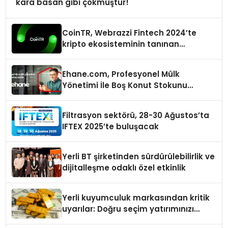
kara basan gibi çökmüştür!
CoinTR, Webrazzi Fintech 2024’te
kripto ekosisteminin tanınan
isimlerini ağırlayacak
Ehane.com, Profesyonel Mülk
Yönetimi İle Boş Konut Stokunu
Eritecek
Filtrasyon sektörü, 28-30 Ağustos’ta
IFTEX 2025’te buluşacak
Yerli BT şirketinden sürdürülebilirlik ve
dijitalleşme odaklı özel etkinlik
Yerli kuyumculuk markasından kritik
uyarılar: Doğru seçim yatırımınızı
şekillendirir