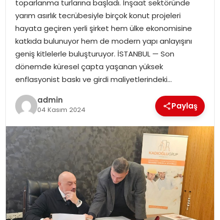
toparlanma turlarına başladı. İnşaat sektöründe
EKONOMI
yarım asırlık tecrübesiyle birçok konut projeleri
hayata geçiren yerli şirket hem ülke ekonomisine
MAGAZIN
katkıda bulunuyor hem de modern yapı anlayışını
geniş kitlelerle buluşturuyor. İSTANBUL — Son
DÜNYA
dönemde küresel çapta yaşanan yüksek
enflasyonist baskı ve girdi maliyetlerindeki…
OTOMOBIL
admin
Paylaş
04 Kasım 2024