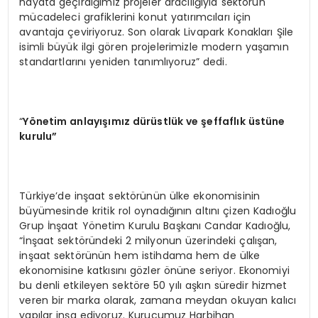
hayata geçirdiğimiz projeler aracılığıyla sektörün
mücadeleci grafiklerini konut yatırımcıları için
avantaja çeviriyoruz. Son olarak Livapark Konakları Şile
isimli büyük ilgi gören projelerimizle modern yaşamın
standartlarını yeniden tanımlıyoruz” dedi.
“
Y
ö
netim anlayışımız dürüstlük ve şeffaflık üstüne
kurulu”
Türkiye’de inşaat sektörünün ülke ekonomisinin
büyümesinde kritik rol oynadığının altını çizen Kadıoğlu
Grup İnşaat Yönetim Kurulu Başkanı Candar Kadıoğlu,
“İnşaat sektöründeki 2 milyonun üzerindeki çalışan,
inşaat sektörünün hem istihdama hem de ülke
ekonomisine katkısını gözler önüne seriyor. Ekonomiyi
bu denli etkileyen sektöre 50 yılı aşkın süredir hizmet
veren bir marka olarak, zamana meydan okuyan kalıcı
yapılar inşa ediyoruz. Kurucumuz Harbihan