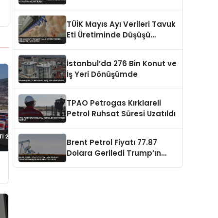
Milyon Dolara Ulaştı
TÜİK Mayıs Ayı Verileri Tavuk
Eti Üretiminde Düşüşü
Ortaya Koydu
İstanbul’da 276 Bin Konut ve
İş Yeri Dönüşümde
TPAO Petrogas Kırklareli
Petrol Ruhsat Süresi Uzatıldı
Brent Petrol Fiyatı 77.87
Dolara Geriledi Trump’ın
İran Açıklamaları Etkili Oldu