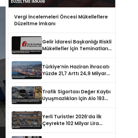
Vergi İncelemeleri Öncesi Mükelleflere
Düzeltme İmkanı
Gelir İdaresi Başkanlığı Riskli
Mükellefler İçin Teminatları 5
Katına Çıkardı
Türkiye’nin Haziran İhracatı
Yüzde 21,7 Arttı 24,9 Milyar
Dolara Ulaştı
Trafik Sigortası Değer Kaybı
Uyuşmazlıkları İçin Alo 193
Ortak Hasar İhbar Merkezi
Faaliyete Geçiyor
Yerli Turistler 2026’da İlk
Çeyrekte 102 Milyar Lira
Harcadı