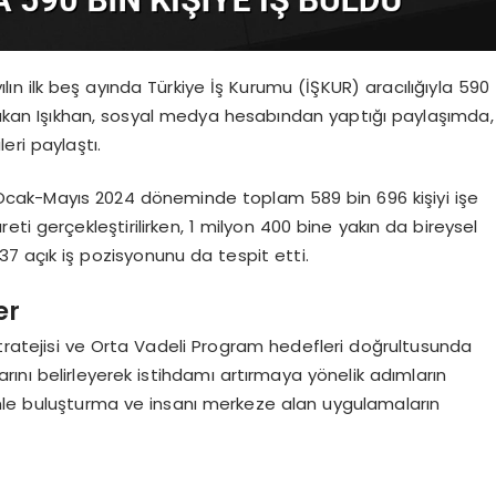
lın ilk beş ayında Türkiye İş Kurumu (İŞKUR) aracılığıyla 590
 Bakan Işıkhan, sosyal medya hesabından yaptığı paylaşımda,
leri paylaştı.
R, Ocak-Mayıs 2024 döneminde toplam 589 bin 696 kişiyi işe
areti gerçekleştirilirken, 1 milyon 400 bine yakın da bireysel
7 açık iş pozisyonunu da tespit etti.
er
tratejisi ve Orta Vadeli Program hedefleri doğrultusunda
larını belirleyerek istihdamı artırmaya yönelik adımların
etimle buluşturma ve insanı merkeze alan uygulamaların