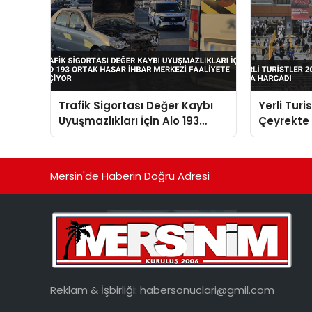
Trafik Sigortası Değer Kaybı
Yerli Turi
Uyuşmazlıkları İçin Alo 193
Çeyrekte 1
Ortak Hasar İhbar Merkezi
Harcadı
Faaliyete Geçiyor
Mersin'de Haberin Doğru Adresi
Reklam & İşbirliği:
habersonuclari@gmil.com