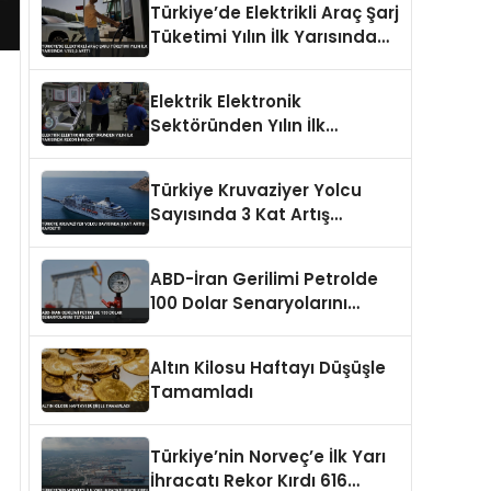
Türkiye’de Elektrikli Araç Şarj
Tüketimi Yılın İlk Yarısında
%153,5 Arttı
Elektrik Elektronik
Sektöründen Yılın İlk
Yarısında Rekor İhracat
Türkiye Kruvaziyer Yolcu
Sayısında 3 Kat Artış
Kaydetti
ABD-İran Gerilimi Petrolde
100 Dolar Senaryolarını
Tetikledi
Altın Kilosu Haftayı Düşüşle
Tamamladı
Türkiye’nin Norveç’e İlk Yarı
İhracatı Rekor Kırdı 616