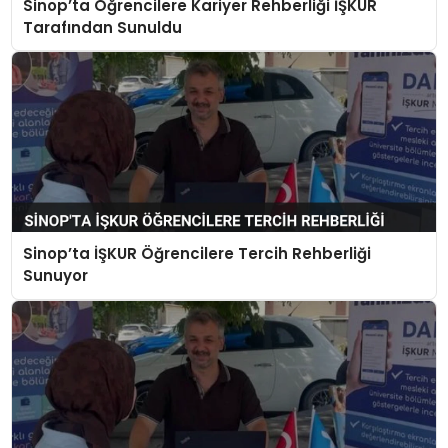
Sinop’ta Öğrencilere Kariyer Rehberliği İŞKUR
EKONOMI
Tarafından Sunuldu
MAGAZIN
DÜNYA
OTOMOBIL
Sinop’ta İŞKUR Öğrencilere Tercih Rehberliği
Sunuyor