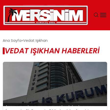
MERSIN
Ana Sayfa
Vedat Işıkhan
VEDAT IŞIKHAN HABERLERI
YAŞAM
GÜNCEL
SAĞLIK
EĞITIM
SPOR