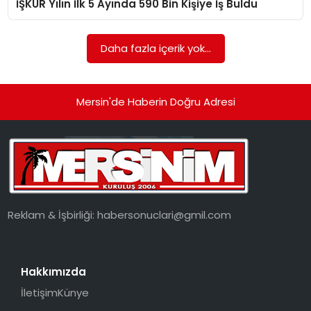
İŞKUR Yılın İlk 5 Ayında 590 Bin Kişiye İş Buldu
EKONOMI
MAGAZIN
Daha fazla içerik yok...
DÜNYA
Mersin'de Haberin Doğru Adresi
OTOMOBIL
Reklam & İşbirliği:
habersonuclari@gmil.com
Hakkımızda
İletişim
Künye