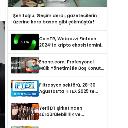
Şehitoğlu: Geçim derdi, gazetecilerin
üzerine kara basan gibi çökmüştür!
CoinTR, Webrazzi Fintech
2024’te kripto ekosisteminin
tanınan isimlerini
ağırlayacak
Ehane.com, Profesyonel
Mülk Yönetimi İle Boş Konut
Stokunu Eritecek
Filtrasyon sektörü, 28-30
Ağustos’ta IFTEX 2025’te
buluşacak
Yerli BT şirketinden
sürdürülebilirlik ve
dijitalleşme odaklı özel
etkinlik