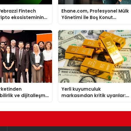
ebrazzi Fintech
Ehane.com, Profesyonel Mülk
ripto ekosisteminin
Yönetimi İle Boş Konut
simlerini ağırlayacak
Stokunu Eritecek
irketinden
Yerli kuyumculuk
ilirlik ve dijitalleşme
markasından kritik uyarılar:
l etkinlik
Doğru seçim yatırımınızı
şekillendirir