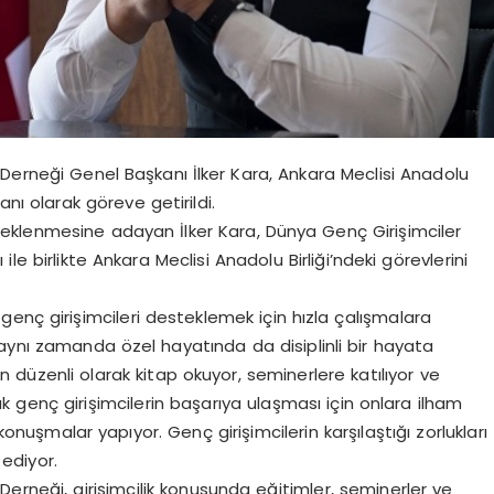
 Derneği Genel Başkanı İlker Kara, Ankara Meclisi Anadolu
anı olarak göreve getirildi.
esteklenmesine adayan İlker Kara, Dünya Genç Girişimciler
le birlikte Ankara Meclisi Anadolu Birliği’ndeki görevlerini
enç girişimcileri desteklemek için hızla çalışmalara
a aynı zamanda özel hayatında da disiplinli bir hayata
 düzenli olarak kitap okuyor, seminerlere katılıyor ve
k genç girişimcilerin başarıya ulaşması için onlara ilham
nuşmalar yapıyor. Genç girişimcilerin karşılaştığı zorlukları
 ediyor.
Derneği, girişimcilik konusunda eğitimler, seminerler ve