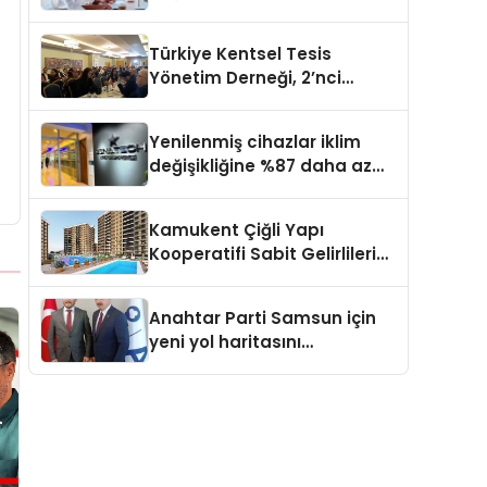
kapasite planlama
verimliliğini 4 kat artırıyor
Türkiye Kentsel Tesis
Yönetim Derneği, 2’nci
Yönetim Kurulu Çalışma
Kampı düzenlendi
Yenilenmiş cihazlar iklim
değişikliğine %87 daha az
katıda bulunuyor
Kamukent Çiğli Yapı
Kooperatifi Sabit Gelirlileri
Hayallerindeki Eve
Kavuşturacak
Anahtar Parti Samsun için
yeni yol haritasını
açıklayacak