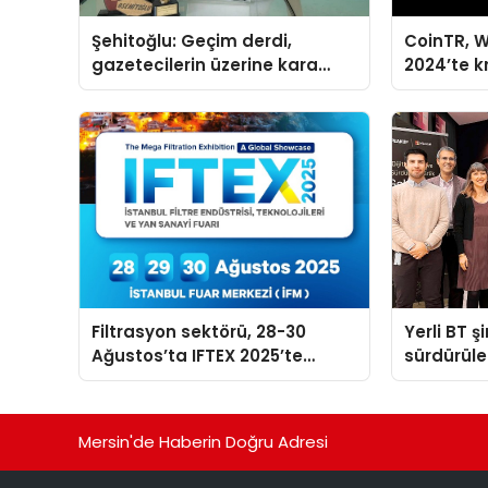
Şehitoğlu: Geçim derdi,
CoinTR, W
gazetecilerin üzerine kara
2024’te k
basan gibi çökmüştür!
tanınan i
Filtrasyon sektörü, 28-30
Yerli BT ş
Ağustos’ta IFTEX 2025’te
sürdürüleb
buluşacak
odaklı öze
Mersin'de Haberin Doğru Adresi