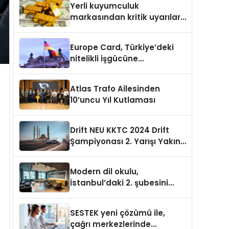
Yerli kuyumculuk
markasından kritik uyarılar:
Doğru seçim yatırımınızı
şekillendirir
Europe Card, Türkiye’deki
nitelikli işgücüne
Almanya’da kariyer fırsatı
sununuyor
Atlas Trafo Ailesinden
10’uncu Yıl Kutlaması
Drift NEU KKTC 2024 Drift
Şampiyonası 2. Yarışı Yakın
Doğu Kampüsünde
Gerçekleştirildi
Modern dil okulu,
İstanbul’daki 2. şubesini
açıyor
SESTEK yeni çözümü ile,
çağrı merkezlerinde