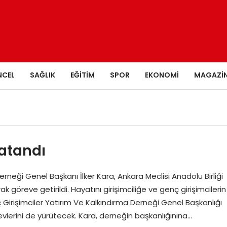
NCEL
SAĞLIK
EĞITIM
SPOR
EKONOMI
MAGAZI
 atandı
rneği Genel Başkanı İlker Kara, Ankara Meclisi Anadolu Birliği
ak göreve getirildi. Hayatını girişimciliğe ve genç girişimcilerin
irişimciler Yatırım Ve Kalkındırma Derneği Genel Başkanlığı
örevlerini de yürütecek. Kara, derneğin başkanlığınına…