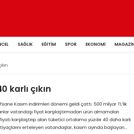
NCEL
SAĞLIK
EĞITIM
SPOR
EKONOMI
MAGAZI
ıkın
0 karlı çıkın
ane Kasım indirimleri dönemi geldi çattı. 500 milyar TL’lik
nlar vatandaşı fiyat karşılaştırmadan ürün almamaları
fiyatı karşılaştırıp alan tüketici ortalama yüzde 40 daha karlı
ihtiyaçlarını erteleyen vatandaşlar, kasım ayında başlayan…