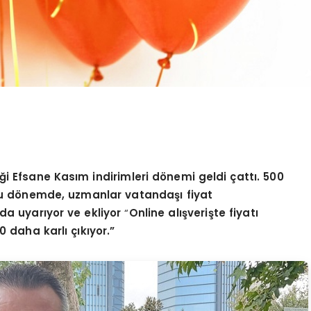
iğ
i Efsane Kas
ım indirimleri d
ö
nemi geldi ç
att
ı. 500
u d
ö
nemde, uzmanlar vatandaşı fiyat
a uyarıyor ve ekliyor
“
Online al
ışverişte fiyatı
 daha karlı çıkıyor.”