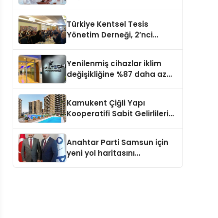
kapasite planlama
verimliliğini 4 kat artırıyor
Türkiye Kentsel Tesis
Yönetim Derneği, 2’nci
Yönetim Kurulu Çalışma
Kampı düzenlendi
Yenilenmiş cihazlar iklim
değişikliğine %87 daha az
katıda bulunuyor
Kamukent Çiğli Yapı
Kooperatifi Sabit Gelirlileri
Hayallerindeki Eve
Kavuşturacak
Anahtar Parti Samsun için
yeni yol haritasını
açıklayacak