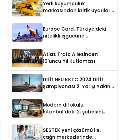
Yerli kuyumculuk
markasından kritik uyarılar:
Doğru seçim yatırımınızı
şekillendirir
Europe Card, Türkiye’deki
nitelikli işgücüne
Almanya’da kariyer fırsatı
sununuyor
Atlas Trafo Ailesinden
10’uncu Yıl Kutlaması
Drift NEU KKTC 2024 Drift
Şampiyonası 2. Yarışı Yakın
Doğu Kampüsünde
Gerçekleştirildi
Modern dil okulu,
İstanbul’daki 2. şubesini
açıyor
SESTEK yeni çözümü ile,
çağrı merkezlerinde