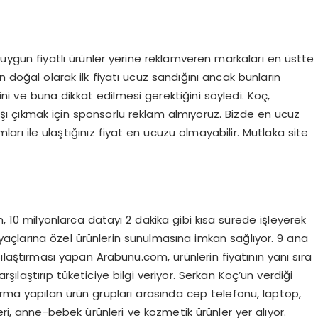
n uygun fiyatlı ürünler yerine reklamveren markaları en üstte
n doğal olarak ilk fiyatı ucuz sandığını ancak bunların
ğini ve buna dikkat edilmesi gerektiğini söyledi. Koç,
şı çıkmak için sponsorlu reklam almıyoruz. Bizde en ucuz
arı ile ulaştığınız fiyat en ucuzu olmayabilir. Mutlaka site
m, 10 milyonlarca datayı 2 dakika gibi kısa sürede işleyerek
iyaçlarına özel ürünlerin sunulmasına imkan sağlıyor. 9 ana
laştırması yapan Arabunu.com, ürünlerin fiyatının yanı sıra
arşılaştırıp tüketiciye bilgi veriyor. Serkan Koç’un verdiği
rma yapılan ürün grupları arasında cep telefonu, laptop,
ri, anne-bebek ürünleri ve kozmetik ürünler yer alıyor.