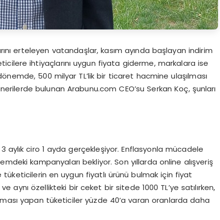
arını erteleyen vatandaşlar, kasım ayında başlayan indirim
eticilere ihtiyaçlarını uygun fiyata giderme, markalara ise
önemde, 500 milyar TL’lik bir ticaret hacmine ulaşılması
 önerilerde bulunan Arabunu.com CEO’su Serkan Koç, şunları
3 aylık ciro 1 ayda gerçekleşiyor. Enflasyonla mücadele
mdeki kampanyaları bekliyor. Son yıllarda online alışveriş
tüketicilerin en uygun fiyatlı ürünü bulmak için fiyat
 aynı özellikteki bir ceket bir sitede 1000 TL’ye satılırken,
aştırması yapan tüketiciler yüzde 40’a varan oranlarda daha