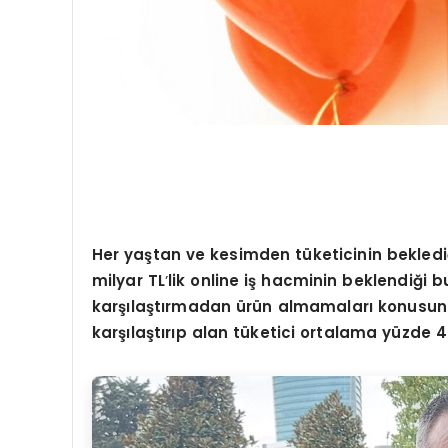
Her ya
ştan ve kesimden tüketicinin bekled
milyar TL
’
lik online i
ş hacminin beklendiği b
karşılaştırmadan ürün almamaları konusund
karşılaştırıp alan tüketici ortalama yüzde 40