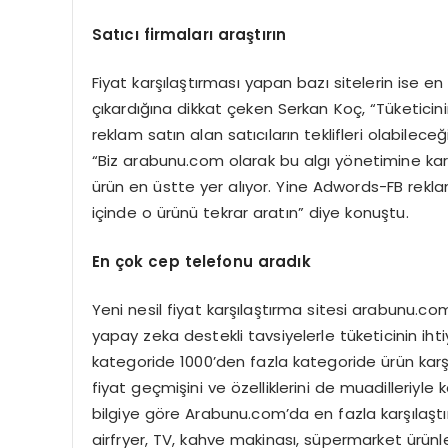
Satıcı firmaları araştırın
Fiyat karşılaştırması yapan bazı sitelerin ise e
çıkardığına dikkat çeken Serkan Koç, “Tüketicini
reklam satın alan satıcıların teklifleri olabilece
“Biz arabunu.com olarak bu algı yönetimine kar
ürün en üstte yer alıyor. Yine Adwords-FB reklaml
içinde o ürünü tekrar aratın” diye konuştu.
En
çok cep telefonu aradık
Yeni nesil fiyat karşılaştırma sitesi arabunu.co
yapay zeka destekli tavsiyelerle tüketicinin iht
kategoride 1000’den fazla kategoride ürün karşı
fiyat geçmişini ve özelliklerini de muadilleriyle k
bilgiye göre Arabunu.com’da en fazla karşılaştı
airfryer, TV, kahve makinası, süpermarket ürünle