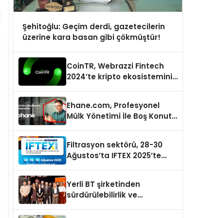
Şehitoğlu: Geçim derdi, gazetecilerin
üzerine kara basan gibi çökmüştür!
CoinTR, Webrazzi Fintech
2024’te kripto ekosisteminin
tanınan isimlerini
ağırlayacak
Ehane.com, Profesyonel
Mülk Yönetimi İle Boş Konut
Stokunu Eritecek
Filtrasyon sektörü, 28-30
Ağustos’ta IFTEX 2025’te
buluşacak
Yerli BT şirketinden
sürdürülebilirlik ve
dijitalleşme odaklı özel
etkinlik