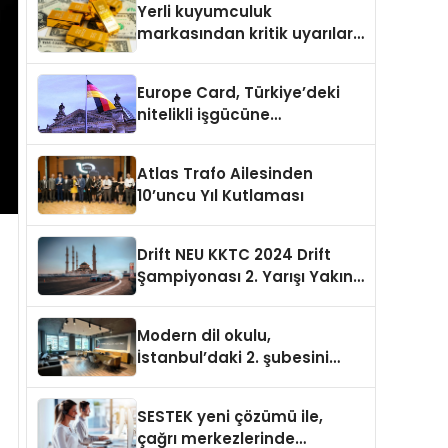
Yerli kuyumculuk
markasından kritik uyarılar:
Doğru seçim yatırımınızı
şekillendirir
Europe Card, Türkiye’deki
nitelikli işgücüne
Almanya’da kariyer fırsatı
sununuyor
Atlas Trafo Ailesinden
10’uncu Yıl Kutlaması
Drift NEU KKTC 2024 Drift
Şampiyonası 2. Yarışı Yakın
Doğu Kampüsünde
Gerçekleştirildi
Modern dil okulu,
İstanbul’daki 2. şubesini
açıyor
SESTEK yeni çözümü ile,
çağrı merkezlerinde