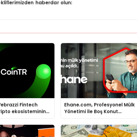
kliflerimizden haberdar olun:
ebrazzi Fintech
Ehane.com, Profesyonel Mülk
ripto ekosisteminin
Yönetimi İle Boş Konut
simlerini ağırlayacak
Stokunu Eritecek