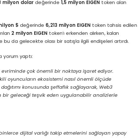
8 milyon dolar
değerinde
1,5 milyon EIGEN
token alan
milyon $
değerinde
6,213
milyon
EIGEN
token tahsis edilen
ırılan
2 milyon EIGEN
token’ı erkenden alırken, kalan
e bu da gelecekte olası bir satışla ilgili endişeleri artırdı.
a yorum yaptı:
 evriminde çok önemli bir noktaya işaret ediyor.
tkili oyuncuların ekosistemi nasıl önemli ölçüde
n dağıtımı konusunda şeffaflık sağlayarak, Web3
ir geleceği teşvik eden uygulanabilir analizlerle
binlerce dijital varlığı takip etmelerini sağlayan yapay