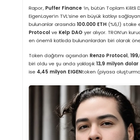
Rapor,
Puffer Finance
‘in, bütün Toplam Kilitli
EigenLayer’ın TVL’sine en büyük katkıyı sağlaya
bulunanlar arasında
100.000 ETH
(%6,1) stake
Protocol
ve
Kelp DAO
yer alıyor. TRON’un kur
en önemli katkıda bulunanlardan biri olarak öne 
Token dağıtımı açısından
Renzo Protocol
,
199
biri oldu ve şu anda yaklaşık
13,9 milyon dolar
ise
4,45 milyon EIGEN
token (piyasa oluşturm