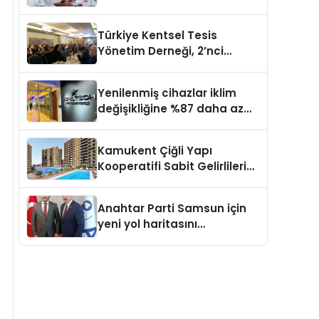
kapasite planlama
verimliliğini 4 kat artırıyor
Türkiye Kentsel Tesis
Yönetim Derneği, 2’nci
Yönetim Kurulu Çalışma
Kampı düzenlendi
Yenilenmiş cihazlar iklim
değişikliğine %87 daha az
katıda bulunuyor
Kamukent Çiğli Yapı
Kooperatifi Sabit Gelirlileri
Hayallerindeki Eve
Kavuşturacak
Anahtar Parti Samsun için
yeni yol haritasını
açıklayacak