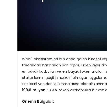
Web3 ekosistemleri için önde gelen küresel yap
tarafından hazırlanan son rapor, EigenLayer ai
en büyük katkıcıları ve en büyük token alıcıları
staker’larının çeşitli merkezi olmayan uygulam
ETH’lerini yeniden kullanmalarına olanak tanıma
199,6 milyon EIGEN
token airdrop’uyla bir kez 
Önemli Bulgular: