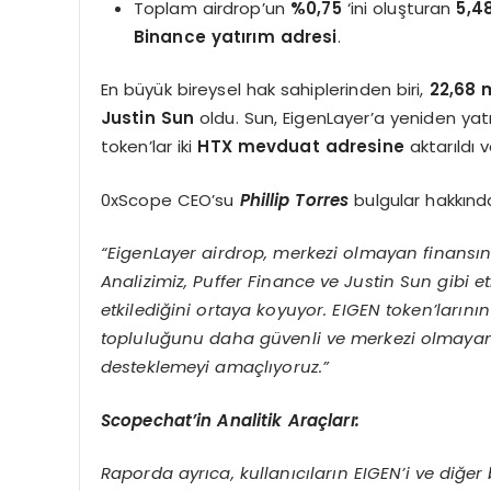
Toplam airdrop’un
%0,75
‘ini oluşturan
5,4
Binance yatırım adresi
.
En büyük bireysel hak sahiplerinden biri,
22,68 
Justin Sun
oldu. Sun, EigenLayer’a yeniden yat
token’lar iki
HTX mevduat adresine
aktarıldı v
0xScope CEO’su
Phillip Torres
bulgular hakkınd
“EigenLayer airdrop, merkezi olmayan finansın
Analizimiz, Puffer Finance ve Justin Sun gibi e
etkilediğini ortaya koyuyor.
EIGEN token’larını
topluluğunu daha güvenli ve merkezi olmayan b
desteklemeyi amaçlıyoruz.”
Scopechat’in Analitik Araçları:
Raporda ayrıca, kullanıcıların EIGEN’i ve diğer 