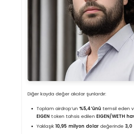
Diğer kayda değer alıcılar şunlardır:
Toplam airdrop’un
%5,4’ünü
temsil eden 
EIGEN
token tahsis edilen
EIGEN/WETH hav
Yaklaşık
10,95 milyon dolar
değerinde
3,0