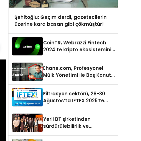
Şehitoğlu: Geçim derdi, gazetecilerin
üzerine kara basan gibi çökmüştür!
CoinTR, Webrazzi Fintech
2024’te kripto ekosisteminin
tanınan isimlerini
ağırlayacak
Ehane.com, Profesyonel
Mülk Yönetimi İle Boş Konut
Stokunu Eritecek
Filtrasyon sektörü, 28-30
Ağustos’ta IFTEX 2025’te
buluşacak
Yerli BT şirketinden
sürdürülebilirlik ve
dijitalleşme odaklı özel
etkinlik