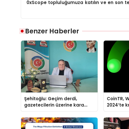
0xScope topluluğumuza katılın ve en son te
Benzer Haberler
Şehitoğlu: Geçim derdi,
CoinTR, W
gazetecilerin üzerine kara
2024’te k
basan gibi çökmüştür!
tanınan i