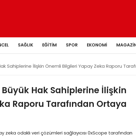
NCEL
SAĞLIK
EĞITIM
SPOR
EKONOMI
MAGAZI
ak Sahiplerine İlişkin Önemli Bilgileri Yapay Zeka Raporu Tar
 Büyük Hak Sahiplerine İlişkin
Zeka Raporu Tarafından Ortaya
y zeka odaklı veri çözümleri sağlayıcısı 0xScope tarafından