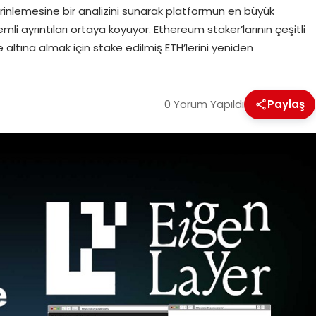
rinlemesine bir analizini sunarak platformun en büyük
emli ayrıntıları ortaya koyuyor. Ethereum staker’larının çeşitli
tına almak için stake edilmiş ETH’lerini yeniden
0 Yorum Yapıldı
Paylaş