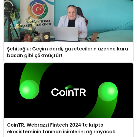
Şehitoğlu: Geçim derdi, gazetecilerin üzerine kara
basan gibi çökmüştür!
CoinTR, Webrazzi Fintech 2024’te kripto
ekosisteminin tanınan isimlerini ağırlayacak