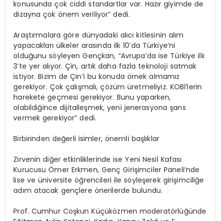
konusunda çok ciddi standartlar var. Hazır giyimde de
dizayna çok önem veriliyor” dedi.
Araştırmalara göre dünyadaki alıcı kitlesinin alım
yapacakları ülkeler arasında ilk 10’da Türkiye’ni
olduğunu söyleyen Gençkan, “Avrupa’da ise Türkiye ilk
3’te yer alıyor. Çin, artık daha fazla teknoloji satmak
istiyor. Bizim de Çin’i bu konuda örnek almamız
gerekiyor. Çok çalışmalı, çözüm üretmeliyiz. KOBİ’lerin
harekete geçmesi gerekiyor. Bunu yaparken,
olabildiğince dijitalleşmek, yeni jenerasyona şans
vermek gerekiyor” dedi.
Birbirinden değerli isimler, önemli başlıklar
Zirvenin diğer etkinliklerinde ise Yeni Nesil Kafası
Kurucusu Ömer Erkmen, Genç Girişimciler Paneli’nde
lise ve üniversite öğrencileri ile söyleşerek girişimciliğe
adım atacak gençlere önerilerde bulundu.
Prof. Cumhur Coşkun Küçüközmen moderatörlüğünde