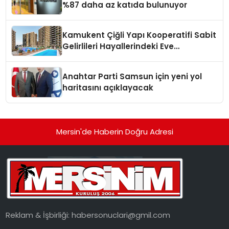
%87 daha az katıda bulunuyor
Kamukent Çiğli Yapı Kooperatifi Sabit
Gelirlileri Hayallerindeki Eve
Kavuşturacak
Anahtar Parti Samsun için yeni yol
haritasını açıklayacak
Mersin'de Haberin Doğru Adresi
Reklam & İşbirliği:
habersonuclari@gmil.com