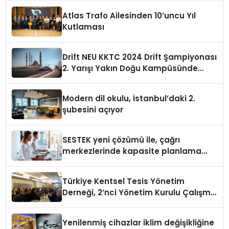
Atlas Trafo Ailesinden 10’uncu Yıl
Kutlaması
Drift NEU KKTC 2024 Drift Şampiyonası
2. Yarışı Yakın Doğu Kampüsünde
Gerçekleştirildi
Modern dil okulu, İstanbul’daki 2.
şubesini açıyor
SESTEK yeni çözümü ile, çağrı
merkezlerinde kapasite planlama
verimliliğini 4 kat artırıyor
Türkiye Kentsel Tesis Yönetim
Derneği, 2’nci Yönetim Kurulu Çalışma
Kampı düzenlendi
Yenilenmiş cihazlar iklim değişikliğine