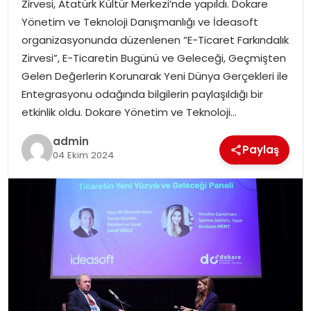
Zirvesi, Atatürk Kültür Merkezi’nde yapıldı. Dokare
EKONOMI
Yönetim ve Teknoloji Danışmanlığı ve İdeasoft
organizasyonunda düzenlenen “E-Ticaret Farkındalık
MAGAZIN
Zirvesi”, E-Ticaretin Bugünü ve Geleceği, Geçmişten
Gelen Değerlerin Korunarak Yeni Dünya Gerçekleri ile
DÜNYA
Entegrasyonu odağında bilgilerin paylaşıldığı bir
etkinlik oldu. Dokare Yönetim ve Teknoloji…
OTOMOBIL
admin
Paylaş
04 Ekim 2024