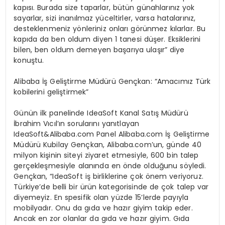
kapısı. Burada size taparlar, bütün günahlarınız yok
sayarlar, sizi inanılmaz yüceltirler, varsa hatalarınız,
desteklenmeniz yönleriniz onları görünmez kılarlar. Bu
kapıda da ben oldum diyen 1 tanesi düşer. Eksiklerini
bilen, ben oldum demeyen başarıya ulaşır” diye
konuştu.
Alibaba İş Geliştirme Müdürü Gençkan: “Amacımız Türk
kobilerini geliştirmek”
Günün ilk panelinde IdeaSoft Kanal Satış Müdürü
İbrahim Vıcıl’ın sorularını yanıtlayan
IdeaSoft&Alibaba.com Panel Alibaba.com İş Geliştirme
Müdürü Kubilay Gençkan, Alibaba.com’un, günde 40
milyon kişinin siteyi ziyaret etmesiyle, 600 bin talep
gerçekleşmesiyle alanında en önde olduğunu söyledi.
Gençkan, “IdeaSoft iş birliklerine çok önem veriyoruz.
Türkiye’de belli bir ürün kategorisinde de çok talep var
diyemeyiz. En spesifik olan yüzde 15’lerde payıyla
mobilyadır. Onu da gıda ve hazır giyim takip eder.
Ancak en zor olanlar da gıda ve hazır giyim. Gıda