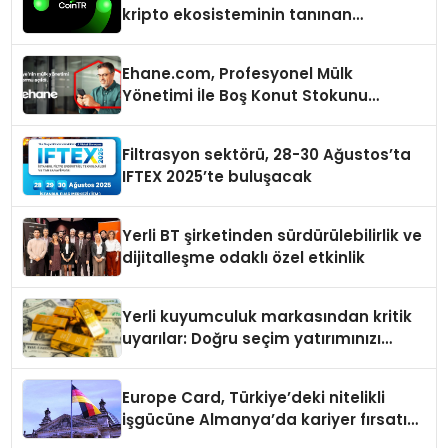
kripto ekosisteminin tanınan
isimlerini ağırlayacak
Ehane.com, Profesyonel Mülk
Yönetimi İle Boş Konut Stokunu
Eritecek
Filtrasyon sektörü, 28-30 Ağustos’ta
IFTEX 2025’te buluşacak
Yerli BT şirketinden sürdürülebilirlik ve
dijitalleşme odaklı özel etkinlik
Yerli kuyumculuk markasından kritik
uyarılar: Doğru seçim yatırımınızı
şekillendirir
Europe Card, Türkiye’deki nitelikli
işgücüne Almanya’da kariyer fırsatı
sununuyor