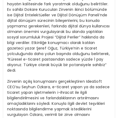
hayatın kalitesinde fark yaratmak olduğunu belirttiler.
Ev sahibi Dokare Kurucuları Zirvenin ikinci bölümünde
ise Dijital Entelektüeller ve Dijital Dönüşüm Paneli’nde
dijital dönüşüm sürecinin bileşenlerini, bu konuda
yapmamız gerekenleri, farkında dijital dünya kullanıcısı
olmanın önemini vurgulayarak bu alanda yaptıkları
sosyal sorumluluk Projesi “Dijital Periler” hakkında da
bilgi verdiler. Etkinliğe konuşmacı olarak katılan
gazeteci yazar Şeref Oğuz, Türkiye’nin e ticaret
yolculuğunda daha yolun başında olduğunu belirterek,
“Küresel e-ticaret pastasından sadece yüzde 1 pay
alıyoruz. Türkiye olarak büyük bir potansiyele sahibiz”
dedi.
Zirvenin açılış konuşmasını gerçekleştiren IdeaSoft
CEO’su Seyhun Özkara, e-ticaret yapan ya da sadece
ticaret yapan işletmelerin i-ihracat ile ilgili
bilgilendirilmesini ve farkındalıklarının artırılmasını
amaçladıklarını söyledi. Konuyla ilgili devlet teşvikleri
noktasında bilgilendirme yapmak istediklerini
vurgulayan Özkara, verimli bir zirve olmasını