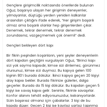
Gençlere girişimcilik noktasında önerilerde bulunan
Oğuz, başarıya ulaşan her girişimin deneyenler,
yılmayanlar, düştüğü yerden yeniden kalkanlar
arasından çıktığını ifade ederek, “Her girişim başarılı
olmaz ama başarılı olanlar hep girişenlerden çıkar.
Denemek, tekrar denemek, tekrar denemek
zorundasınız, vazgeçmemek çok önemli” dedi.
Gençleri bekleyen dört kapı
Bir fikrin peşinden koşanların, yeni şeyler deneyenlerin
dört kapıdan geçtiğini vurgulayan Oğuz, “Birinci kapı
sizi yok sayma kapısıdır, kimse sizi dinlemez, görünmez
olursunuz, kimse sizi duymaz. Bu kapıya gelen 100
kişinin 80’i burada dökülür. İkinci kapıya geçen 20 kişiyi
alay kapısı bekler. Burada fikrinize gülerler, dalga
geçerler. Burada da 15 kişi dökülür. Bu kapıdan geçen 5
kişiyi ise savaş kapısı gelir. Seninle, fikrinle savaşırlar.
Konfor alanını tehdit ediyorsunuzdur, kıskanıyorlardır.
Sizin başarısız olmanız için çabalarlar. 3 kişi de bu
kapıda düşer. Geçen 2 kişi ise kayıtsız şartsız tapınma