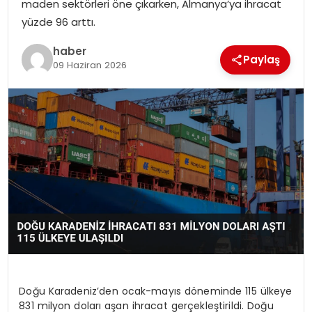
maden sektörleri öne çıkarken, Almanya’ya ihracat
EKONOMI
yüzde 96 arttı.
MAGAZIN
haber
Paylaş
09 Haziran 2026
DÜNYA
OTOMOBIL
Doğu Karadeniz’den ocak-mayıs döneminde 115 ülkeye
831 milyon doları aşan ihracat gerçekleştirildi. Doğu