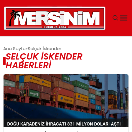
MERSIN
Ana Sayfa
Selçuk İskender
SELÇUK İSKENDER
YAŞAM
HABERLERI
GÜNCEL
SAĞLIK
EĞITIM
SPOR