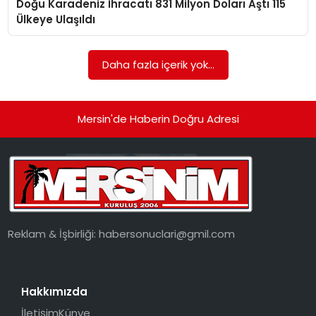
Doğu Karadeniz İhracatı 831 Milyon Doları Aştı 115
EKONOMI
Ülkeye Ulaşıldı
MAGAZIN
Daha fazla içerik yok...
DÜNYA
OTOMOBIL
Mersin'de Haberin Doğru Adresi
Reklam & İşbirliği:
habersonuclari@gmil.com
Hakkımızda
İletişim
Künye