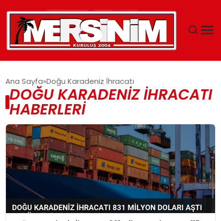
MERSIN
Ana Sayfa
Doğu Karadeniz İhracatı
DOĞU KARADENIZ İHRACATI
YAŞAM
HABERLERI
GÜNCEL
SAĞLIK
EĞITIM
SPOR