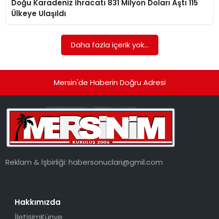
Doğu Karadeniz İhracatı 831 Milyon Doları Aştı 115
EKONOMI
Ülkeye Ulaşıldı
MAGAZIN
Daha fazla içerik yok...
DÜNYA
OTOMOBIL
Mersin'de Haberin Doğru Adresi
Reklam & İşbirliği:
habersonuclari@gmil.com
Hakkımızda
İletişim
Künye