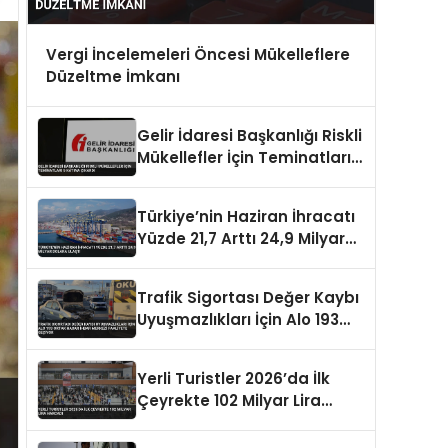
Vergi İncelemeleri Öncesi Mükelleflere
Düzeltme İmkanı
Gelir İdaresi Başkanlığı Riskli
Mükellefler İçin Teminatları 5
Katına Çıkardı
Türkiye’nin Haziran İhracatı
Yüzde 21,7 Arttı 24,9 Milyar
Dolara Ulaştı
Trafik Sigortası Değer Kaybı
Uyuşmazlıkları İçin Alo 193
Ortak Hasar İhbar Merkezi
Faaliyete Geçiyor
Yerli Turistler 2026’da İlk
Çeyrekte 102 Milyar Lira
Harcadı