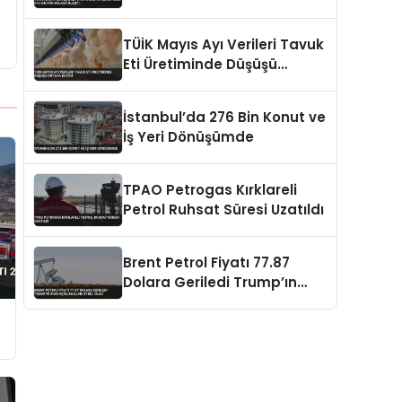
Milyon Dolara Ulaştı
TÜİK Mayıs Ayı Verileri Tavuk
Eti Üretiminde Düşüşü
Ortaya Koydu
İstanbul’da 276 Bin Konut ve
İş Yeri Dönüşümde
TPAO Petrogas Kırklareli
Petrol Ruhsat Süresi Uzatıldı
Brent Petrol Fiyatı 77.87
Dolara Geriledi Trump’ın
İran Açıklamaları Etkili Oldu