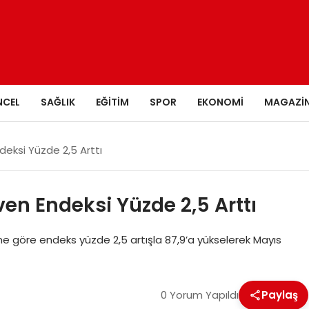
NCEL
SAĞLIK
EĞITIM
SPOR
EKONOMI
MAGAZI
deksi Yüzde 2,5 Arttı
ven Endeksi Yüzde 2,5 Arttı
rine göre endeks yüzde 2,5 artışla 87,9’a yükselerek Mayıs
0 Yorum Yapıldı
Paylaş