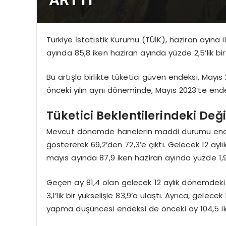
Türkiye İstatistik Kurumu (TÜİK), haziran ayına il
ayında 85,8 iken haziran ayında yüzde 2,5’lik bir 
Bu artışla birlikte tüketici güven endeksi, Mayı
önceki yılın aynı döneminde, Mayıs 2023’te ende
Tüketici Beklentilerindeki Değ
Mevcut dönemde hanelerin maddi durumu endeks
göstererek 69,2’den 72,3’e çıktı. Gelecek 12 a
mayıs ayında 87,9 iken haziran ayında yüzde 1,9’
Geçen ay 81,4 olan gelecek 12 aylık dönemdeki
3,1’lik bir yükselişle 83,9’a ulaştı. Ayrıca, gel
yapma düşüncesi endeksi de önceki ay 104,5 ike