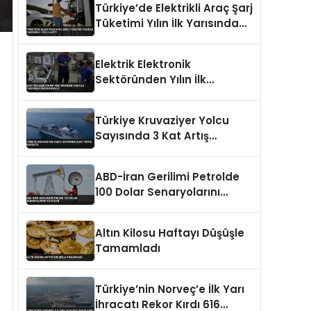
Türkiye’de Elektrikli Araç Şarj
Tüketimi Yılın İlk Yarısında
%153,5 Arttı
Elektrik Elektronik
Sektöründen Yılın İlk
Yarısında Rekor İhracat
Türkiye Kruvaziyer Yolcu
Sayısında 3 Kat Artış
Kaydetti
ABD-İran Gerilimi Petrolde
100 Dolar Senaryolarını
Tetikledi
Altın Kilosu Haftayı Düşüşle
Tamamladı
Türkiye’nin Norveç’e İlk Yarı
İhracatı Rekor Kırdı 616