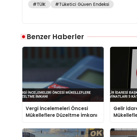
#TÜİK
#Tüketici Güven Endeksi
Benzer Haberler
Vergi İncelemeleri Öncesi
Gelir İdar
Mükelleflere Düzeltme İmkanı
Mükellefle
Katına Çı