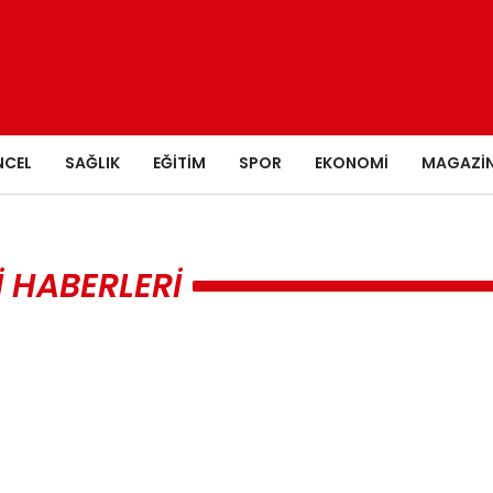
NCEL
SAĞLIK
EĞITIM
SPOR
EKONOMI
MAGAZI
 HABERLERI