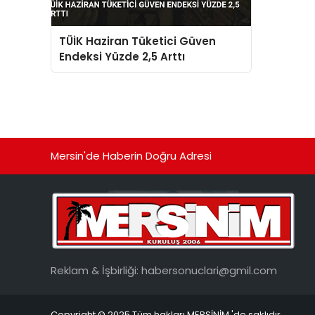
TÜİK Haziran Tüketici Güven
Endeksi Yüzde 2,5 Arttı
Mersin'de Haberin Doğru Adresi
Reklam & İşbirliği:
habersonuclari@gmil.com
Copyright © 2025 Tüm hakları MERSİNİM 'de saklıdır.