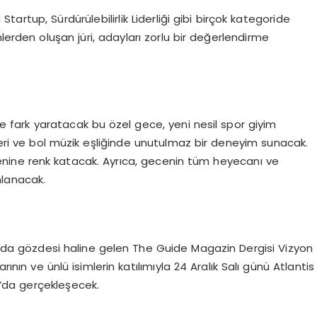
tartup, Sürdürülebilirlik Liderliği gibi birçok kategoride
lerden oluşan jüri, adayları zorlu bir değerlendirme
 de fark yaratacak bu özel gece, yeni nesil spor giyim
ileri ve bol müzik eşliğinde unutulmaz bir deneyim sunacak.
nine renk katacak. Ayrıca, gecenin tüm heyecanı ve
nlanacak.
da gözdesi haline gelen The Guide Magazin Dergisi Vizyon
rının ve ünlü isimlerin katılımıyla 24 Aralık Salı günü Atlantis
’da gerçekleşecek.