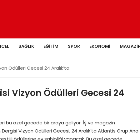
NCEL
SAĞLIK
EĞITIM
SPOR
EKONOMI
MAGAZI
on Ödülleri Gecesi 24 Aralık’ta
i Vizyon Ödülleri Gecesi 24
rleri bu özel gecede bir araya geliyor. İş ve magazin
ergisi Vizyon Ödülleri Gecesi, 24 Aralık’ta Atlantis Grup Ana
stijli ödüllerine ev sahipliği yapacak. Bu özel gecede,