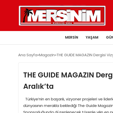
MERSIN
YAŞAM
GÜ
Ana Sayfa
Magazin
THE GUIDE MAGAZIN Dergisi Vizy
THE GUIDE MAGAZIN Dergis
Aralık’ta
Türkiye’nin en başarılı, vizyoner projeleri ve lide
dünyasının merakla beklediği The Guide Magazin D
Sponsorluğunda düzenlenecek törenle yılın en pre