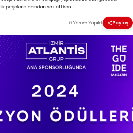
ilir projelerle adından söz ettiren…
0 Yorum Yapıldı
Paylaş