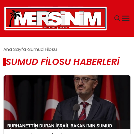
MERSIN
Ana Sayfa
Sumud Filosu
SUMUD FILOSU HABERLERI
YAŞAM
GÜNCEL
SAĞLIK
EĞITIM
SPOR