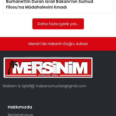
Burhanettin Duran İsrail Bakanı’nın Sumud
EKONOMI
Filosu’na Müdahalesini Kınadı
MAGAZIN
Daha fazla içerik yok...
DÜNYA
OTOMOBIL
Mersin'de Haberin Doğru Adresi
Reklam & İşbirliği:
habersonuclari@gmil.com
Hakkımızda
İletişim
Künye