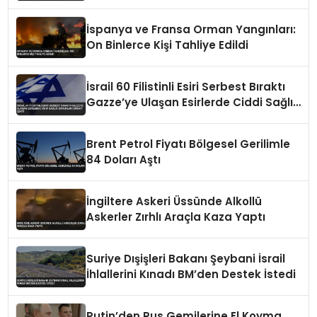
İspanya ve Fransa Orman Yangınları:
On Binlerce Kişi Tahliye Edildi
İsrail 60 Filistinli Esiri Serbest Bıraktı
Gazze’ye Ulaşan Esirlerde Ciddi Sağlık
Sorunları Dikkat Çekti
Brent Petrol Fiyatı Bölgesel Gerilimle
84 Doları Aştı
İngiltere Askeri Üssünde Alkollü
Askerler Zırhlı Araçla Kaza Yaptı
Suriye Dışişleri Bakanı Şeybani İsrail
İhlallerini Kınadı BM’den Destek İstedi
Putin’den Rus Gemilerine El Koyma