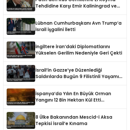
Tehdidine Karşı Emir Kaliningrad ve
Ukrayna Vurgusu
Lübnan Cumhurbaşkanı Avn Trump’a
İsrail İşgalini İletti
İngiltere İran’daki Diplomatlarını
Yükselen Gerilim Nedeniyle Geri Çekti
İsrail’in Gazze’ye Düzenlediği
Saldırılarda Bugün 9 Filistinli Yaşamını
Yitirdi
İspanya’da Yılın En Büyük Orman
Yangını 12 Bin Hektarı Kül Etti
Tahliyeler Sürüyor
8 Ülke Bakanından Mescid-i Aksa
Tepkisi İsrail’e Kınama