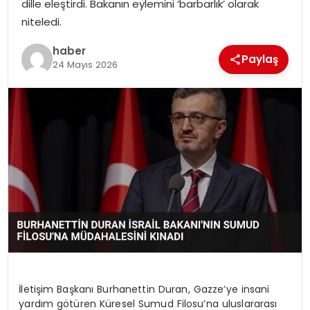
dille eleştirdi. Bakanın eylemini ‘barbarlık’ olarak
EKONOMI
niteledi.
MAGAZIN
haber
Paylaş
24 Mayıs 2026
DÜNYA
OTOMOBIL
İletişim Başkanı Burhanettin Duran, Gazze’ye insani
yardım götüren Küresel Sumud Filosu’na uluslararası