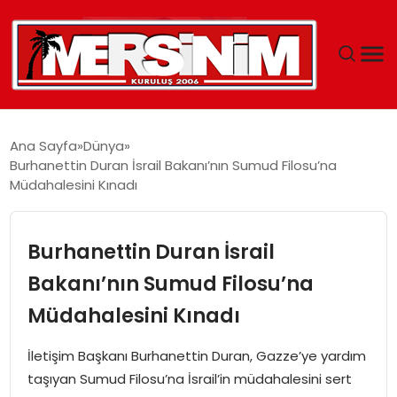
MERSIN
Ana Sayfa
Dünya
Burhanettin Duran İsrail Bakanı’nın Sumud Filosu’na
YAŞAM
Müdahalesini Kınadı
GÜNCEL
Burhanettin Duran İsrail
SAĞLIK
Bakanı’nın Sumud Filosu’na
Müdahalesini Kınadı
EĞITIM
İletişim Başkanı Burhanettin Duran, Gazze’ye yardım
SPOR
taşıyan Sumud Filosu’na İsrail’in müdahalesini sert