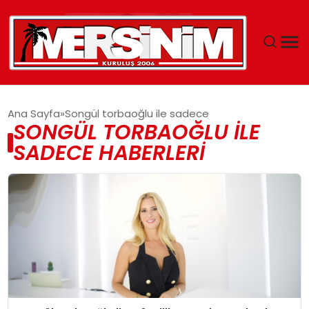
MERSIN
Ana Sayfa
Songül torbaoğlu ile sadece
SONGÜL TORBAOĞLU ILE
YAŞAM
SADECE HABERLERI
GÜNCEL
SAĞLIK
EĞITIM
SPOR