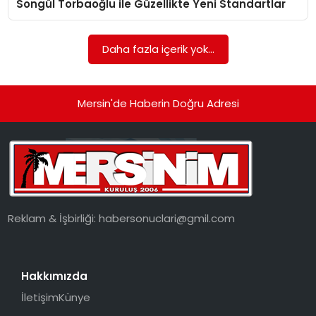
Songül Torbaoğlu ile Güzellikte Yeni Standartlar
EKONOMI
MAGAZIN
Daha fazla içerik yok...
DÜNYA
Mersin'de Haberin Doğru Adresi
OTOMOBIL
Reklam & İşbirliği:
habersonuclari@gmil.com
Hakkımızda
İletişim
Künye