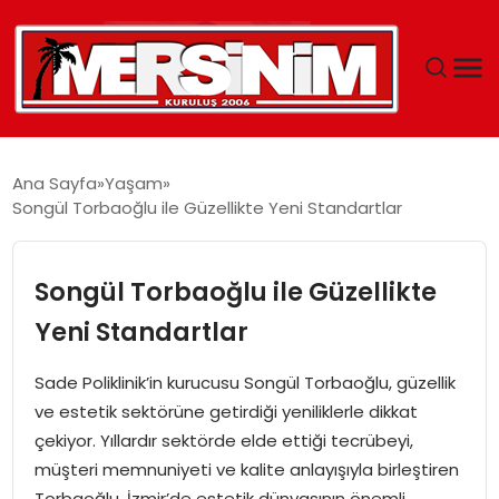
MERSIN
Ana Sayfa
Yaşam
Songül Torbaoğlu ile Güzellikte Yeni Standartlar
YAŞAM
GÜNCEL
Songül Torbaoğlu ile Güzellikte
Yeni Standartlar
SAĞLIK
Sade Poliklinik’in kurucusu Songül Torbaoğlu, güzellik
EĞITIM
ve estetik sektörüne getirdiği yeniliklerle dikkat
çekiyor. Yıllardır sektörde elde ettiği tecrübeyi,
SPOR
müşteri memnuniyeti ve kalite anlayışıyla birleştiren
Torbaoğlu, İzmir’de estetik dünyasının önemli