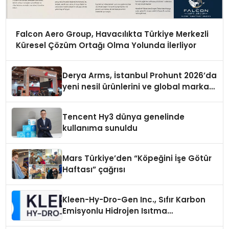
Falcon Aero Group, Havacılıkta Türkiye Merkezli
Küresel Çözüm Ortağı Olma Yolunda İlerliyor
Derya Arms, İstanbul Prohunt 2026’da
yeni nesil ürünlerini ve global marka
vizyonunu sergiledi
Tencent Hy3 dünya genelinde
kullanıma sunuldu
Mars Türkiye’den “Köpeğini İşe Götür
Haftası” çağrısı
Kleen-Hy-Dro-Gen Inc., Sıfır Karbon
Emisyonlu Hidrojen Isıtma
Teknolojisinde ISO ve TSSA