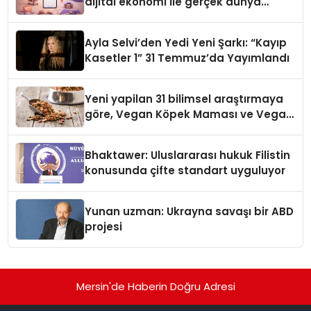
dijital ekonomi ile gerçek dünya
alışverişini bir araya getirmeyi
hedefliyor
Ayla Selvi’den Yedi Yeni Şarkı: “Kayıp
Kasetler 1” 31 Temmuz’da Yayımlandı
Yeni yapilan 31 bilimsel araştırmaya
göre, Vegan Köpek Maması ve Vegan
Kedi Mamasının İyi Sindirildiğini
Ortaya Koydu
Bhaktawer: Uluslararası hukuk Filistin
konusunda çifte standart uyguluyor
Yunan uzman: Ukrayna savaşı bir ABD
projesi
Mersin'de Haberin Doğru Adresi