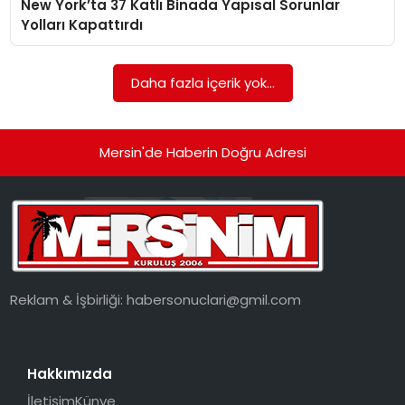
New York’ta 37 Katlı Binada Yapısal Sorunlar
EKONOMI
Yolları Kapattırdı
MAGAZIN
Daha fazla içerik yok...
DÜNYA
OTOMOBIL
Mersin'de Haberin Doğru Adresi
Reklam & İşbirliği:
habersonuclari@gmil.com
Hakkımızda
İletişim
Künye