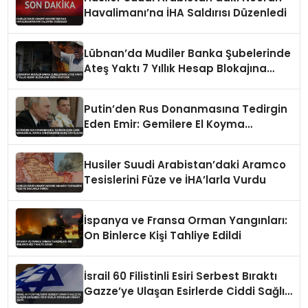
Havalimanı’na İHA Saldırısı Düzenledi
Lübnan’da Mudiler Banka Şubelerinde
Ateş Yaktı 7 Yıllık Hesap Blokajına
Tepki Gösterdi
Putin’den Rus Donanmasına Tedirgin
Eden Emir: Gemilere El Koyma
Girişimlerine Karşı Koyulacak
Husiler Suudi Arabistan’daki Aramco
Tesislerini Füze ve İHA’larla Vurdu
İspanya ve Fransa Orman Yangınları:
On Binlerce Kişi Tahliye Edildi
İsrail 60 Filistinli Esiri Serbest Bıraktı
Gazze’ye Ulaşan Esirlerde Ciddi Sağlık
Sorunları Dikkat Çekti