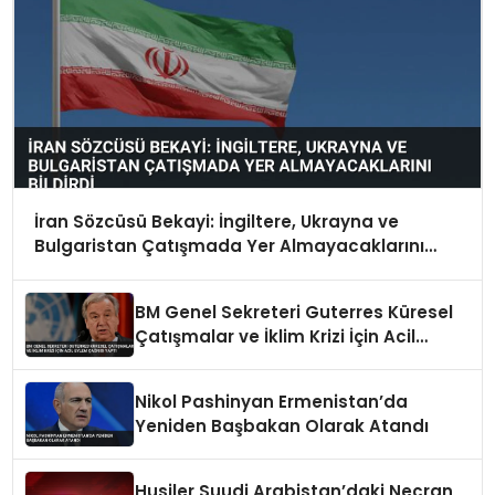
İran Sözcüsü Bekayi: İngiltere, Ukrayna ve
Bulgaristan Çatışmada Yer Almayacaklarını
Bildirdi
BM Genel Sekreteri Guterres Küresel
Çatışmalar ve İklim Krizi İçin Acil
Eylem Çağrısı Yaptı
Nikol Pashinyan Ermenistan’da
Yeniden Başbakan Olarak Atandı
Husiler Suudi Arabistan’daki Necran