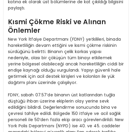
katına ek olarak üst bölümlerine de kat çıkıldığı bilgisini
paylaştı.
Kısmi Çökme Riski ve Alınan
Önlemler
New York İtfaiye Departmanı (FDNY) yetkilileri, binada
hareketliliğin devam ettiğini ve kısmi çökme riskinin
sürdüğünü belirtti. Binanın çelik karkas yapısı
nedeniyle, olası bir çöküşün tüm binayı etkilemek
yerine bölgesel olabileceği ancak hareketliliğin ciddi bir
endişe kaynağı olduğu vurgulandı. Yapıyı güvenli hale
getirmek için acil destek kirişleri ve kolonları ile yük
dağıtımı planı üzerinde çalışılıyor.
FDNY, sabah 07.57’de binanın üst katlarından tuğla
düştüğü ihbarı üzerine ekiplerin olay yerine sevk
edildiğini bildirdi. Değerlendirme sonucunda bina ve
çevresi tahliye edildi. Bölgede 150 itfaiye ve acil sağlık
personeli ile 50’den fazla ekip aracı görevlendirildi. New
York Polis Departmanı (NYPD) ise 40. ve 45. caddeler
arasındaki bölgeyi güvenlik alanı ilan ederek trafiğe