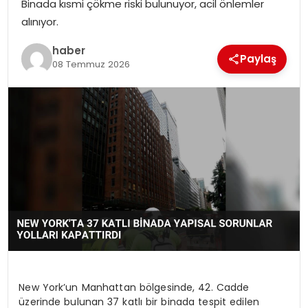
Binada kısmi çökme riski bulunuyor, acil önlemler
EKONOMI
alınıyor.
MAGAZIN
haber
Paylaş
08 Temmuz 2026
DÜNYA
OTOMOBIL
New York’un Manhattan bölgesinde, 42. Cadde
üzerinde bulunan 37 katlı bir binada tespit edilen