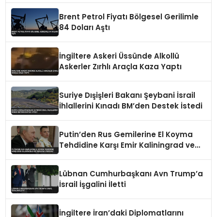
Brent Petrol Fiyatı Bölgesel Gerilimle
84 Doları Aştı
İngiltere Askeri Üssünde Alkollü
Askerler Zırhlı Araçla Kaza Yaptı
Suriye Dışişleri Bakanı Şeybani İsrail
İhlallerini Kınadı BM’den Destek İstedi
Putin’den Rus Gemilerine El Koyma
Tehdidine Karşı Emir Kaliningrad ve
Ukrayna Vurgusu
Lübnan Cumhurbaşkanı Avn Trump’a
İsrail İşgalini İletti
İngiltere İran’daki Diplomatlarını