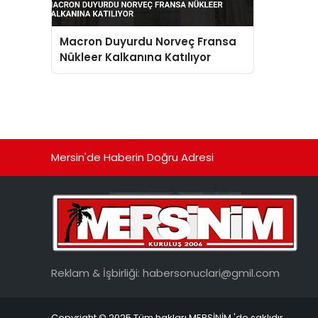
Macron Duyurdu Norveç Fransa
Nükleer Kalkanına Katılıyor
Mersin'de Haberin Doğru Adresi
Reklam & İşbirliği:
habersonuclari@gmil.com
Copyright © 2025 Tüm hakları MERSİNİM 'de saklıdır.