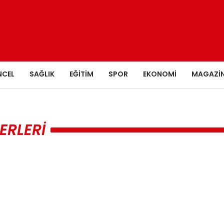
NCEL
SAĞLIK
EĞITIM
SPOR
EKONOMI
MAGAZI
ERLERI