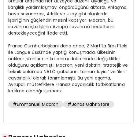
ordular arasında her düzeyde düzenli diyaloğu ve
karşılıklı yardımlaşmayı öngördüğünü aktardı. Anlaşma,
hava savunması, Arktik ve uzay gibi alanlarda
işbirliğinin güçlendirilmesini kapsıyor. Macron, bu
savunma işbirliğinin Avrupa savunma hedeflerini
destekleyeceğini ifade etti.
Fransa Cumhurbaşkanı daha önce, 2 Mart’ta Brest’teki
Ile Longue Üssü’nde yaptığı konuşmada, ülkesinin
nükleer silahlarının kullanımı doktrininde değişiklikler
olduğunu açıklamıştı. Macron, yeni doktrini ‘stratejik ve
teknik anlamda NATO çabalarını tamamlayıcı’ ve ‘ileri
caydırıcılık’ olarak tanımlamıştı. Bu yeni aşama,
Avrupalı müttefiklere Fransız caydırıcılık tatbikatlarına
katılma olanağı sunacak.
#Emmanuel Macron
#Jonas Gahr Store