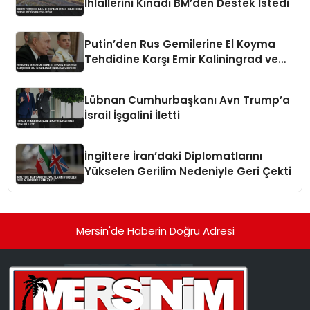
İhlallerini Kınadı BM’den Destek İstedi
Putin’den Rus Gemilerine El Koyma
Tehdidine Karşı Emir Kaliningrad ve
Ukrayna Vurgusu
Lübnan Cumhurbaşkanı Avn Trump’a
İsrail İşgalini İletti
İngiltere İran’daki Diplomatlarını
Yükselen Gerilim Nedeniyle Geri Çekti
Mersin'de Haberin Doğru Adresi