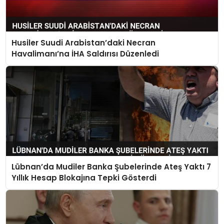
Husiler Suudi Arabistan’daki Necran
Havalimanı’na İHA Saldırısı Düzenledi
Lübnan’da Mudiler Banka Şubelerinde Ateş Yaktı 7
Yıllık Hesap Blokajına Tepki Gösterdi