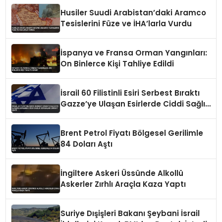
Husiler Suudi Arabistan’daki Aramco
Tesislerini Füze ve İHA’larla Vurdu
İspanya ve Fransa Orman Yangınları:
On Binlerce Kişi Tahliye Edildi
İsrail 60 Filistinli Esiri Serbest Bıraktı
Gazze’ye Ulaşan Esirlerde Ciddi Sağlık
Sorunları Dikkat Çekti
Brent Petrol Fiyatı Bölgesel Gerilimle
84 Doları Aştı
İngiltere Askeri Üssünde Alkollü
Askerler Zırhlı Araçla Kaza Yaptı
Suriye Dışişleri Bakanı Şeybani İsrail