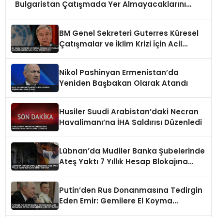
Bulgaristan Çatışmada Yer Almayacaklarını
Bildirdi
BM Genel Sekreteri Guterres Küresel
Çatışmalar ve İklim Krizi İçin Acil
Eylem Çağrısı Yaptı
Nikol Pashinyan Ermenistan’da
Yeniden Başbakan Olarak Atandı
Husiler Suudi Arabistan’daki Necran
Havalimanı’na İHA Saldırısı Düzenledi
Lübnan’da Mudiler Banka Şubelerinde
Ateş Yaktı 7 Yıllık Hesap Blokajına
Tepki Gösterdi
Putin’den Rus Donanmasına Tedirgin
Eden Emir: Gemilere El Koyma
Girişimlerine Karşı Koyulacak