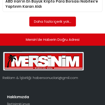
ABD İran’ın En Büyük Kripto Para Borsası Nobitex’e
EKONOMI
Yaptırım Kararı Aldı
MAGAZIN
Daha fazla içerik yok...
DÜNYA
OTOMOBIL
Mersin'de Haberin Doğru Adresi
Reklam & İşbirliği:
habersonuclari@gmil.com
Hakkımızda
İletişim
Künye