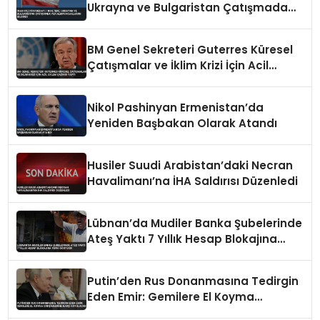
Ukrayna ve Bulgaristan Çatışmada
Yer Almayacaklarını Bildirdi
BM Genel Sekreteri Guterres Küresel
Çatışmalar ve İklim Krizi İçin Acil
Eylem Çağrısı Yaptı
Nikol Pashinyan Ermenistan’da
Yeniden Başbakan Olarak Atandı
Husiler Suudi Arabistan’daki Necran
Havalimanı’na İHA Saldırısı Düzenledi
Lübnan’da Mudiler Banka Şubelerinde
Ateş Yaktı 7 Yıllık Hesap Blokajına
Tepki Gösterdi
Putin’den Rus Donanmasına Tedirgin
Eden Emir: Gemilere El Koyma
Girişimlerine Karşı Koyulacak