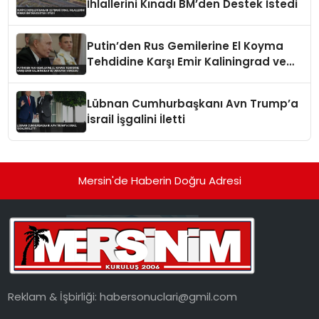
İhlallerini Kınadı BM’den Destek İstedi
Putin’den Rus Gemilerine El Koyma
Tehdidine Karşı Emir Kaliningrad ve
Ukrayna Vurgusu
Lübnan Cumhurbaşkanı Avn Trump’a
İsrail İşgalini İletti
Mersin'de Haberin Doğru Adresi
Reklam & İşbirliği:
habersonuclari@gmil.com