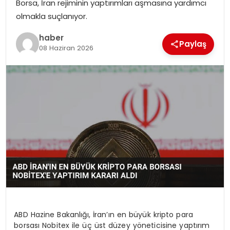
Borsa, İran rejiminin yaptırımları aşmasına yardımcı
EKONOMI
olmakla suçlanıyor.
MAGAZIN
haber
Paylaş
08 Haziran 2026
DÜNYA
OTOMOBIL
ABD Hazine Bakanlığı, İran’ın en büyük kripto para
borsası Nobitex ile üç üst düzey yöneticisine yaptırım