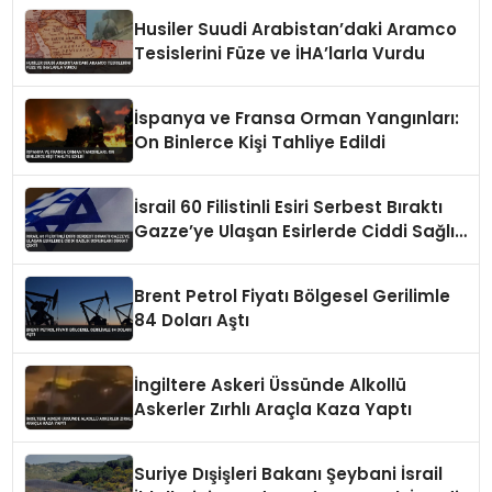
Husiler Suudi Arabistan’daki Aramco
Tesislerini Füze ve İHA’larla Vurdu
İspanya ve Fransa Orman Yangınları:
On Binlerce Kişi Tahliye Edildi
İsrail 60 Filistinli Esiri Serbest Bıraktı
Gazze’ye Ulaşan Esirlerde Ciddi Sağlık
Sorunları Dikkat Çekti
Brent Petrol Fiyatı Bölgesel Gerilimle
84 Doları Aştı
İngiltere Askeri Üssünde Alkollü
Askerler Zırhlı Araçla Kaza Yaptı
Suriye Dışişleri Bakanı Şeybani İsrail