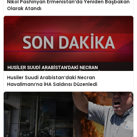
Nikol Pashinyan Ermenistan’da Yeniden Başbakan
Olarak Atandı
Husiler Suudi Arabistan’daki Necran
Havalimanı’na İHA Saldırısı Düzenledi