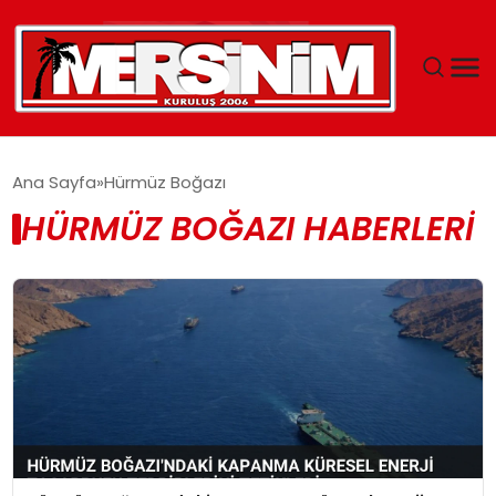
MERSIN
Ana Sayfa
Hürmüz Boğazı
HÜRMÜZ BOĞAZI HABERLERI
YAŞAM
GÜNCEL
SAĞLIK
EĞITIM
SPOR