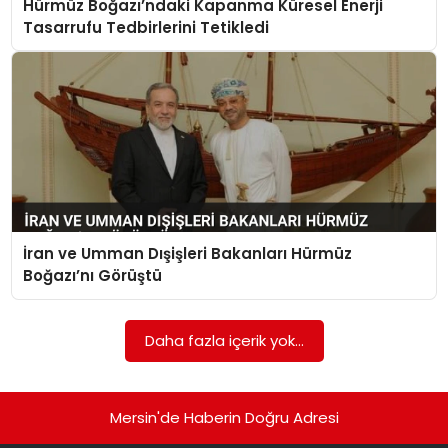
Hürmüz Boğazı’ndaki Kapanma Küresel Enerji
EKONOMI
Tasarrufu Tedbirlerini Tetikledi
MAGAZIN
DÜNYA
OTOMOBIL
İran ve Umman Dışişleri Bakanları Hürmüz
Boğazı’nı Görüştü
Daha fazla içerik yok...
Mersin'de Haberin Doğru Adresi