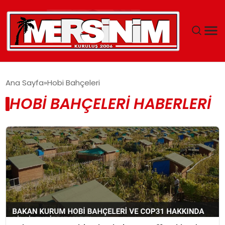
MERSIN
Ana Sayfa
Hobi Bahçeleri
HOBI BAHÇELERI HABERLERI
YAŞAM
GÜNCEL
SAĞLIK
EĞITIM
SPOR