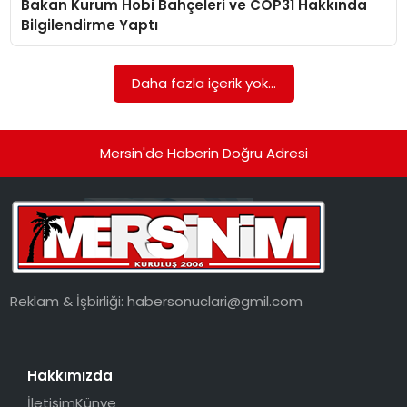
Bakan Kurum Hobi Bahçeleri ve COP31 Hakkında
EKONOMI
Bilgilendirme Yaptı
MAGAZIN
Daha fazla içerik yok...
DÜNYA
OTOMOBIL
Mersin'de Haberin Doğru Adresi
Reklam & İşbirliği:
habersonuclari@gmil.com
Hakkımızda
İletişim
Künye