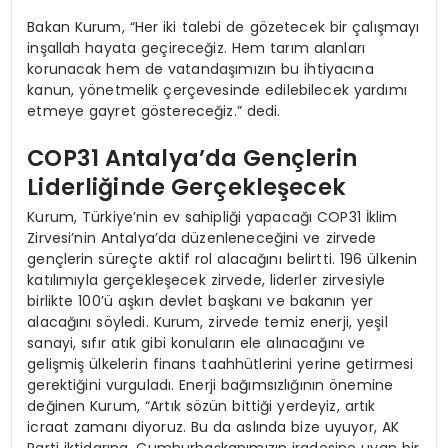
Bakan Kurum, “Her iki talebi de gözetecek bir çalışmayı
inşallah hayata geçireceğiz. Hem tarım alanları
korunacak hem de vatandaşımızın bu ihtiyacına
kanun, yönetmelik çerçevesinde edilebilecek yardımı
etmeye gayret göstereceğiz.” dedi.
COP31 Antalya’da Gençlerin
Liderliğinde Gerçekleşecek
Kurum, Türkiye’nin ev sahipliği yapacağı COP31 İklim
Zirvesi’nin Antalya’da düzenleneceğini ve zirvede
gençlerin süreçte aktif rol alacağını belirtti. 196 ülkenin
katılımıyla gerçekleşecek zirvede, liderler zirvesiyle
birlikte 100’ü aşkın devlet başkanı ve bakanın yer
alacağını söyledi. Kurum, zirvede temiz enerji, yeşil
sanayi, sıfır atık gibi konuların ele alınacağını ve
gelişmiş ülkelerin finans taahhütlerini yerine getirmesi
gerektiğini vurguladı. Enerji bağımsızlığının önemine
değinen Kurum, “Artık sözün bittiği yerdeyiz, artık
icraat zamanı diyoruz. Bu da aslında bize uyuyor, AK
Parti iktidarına, Cumhurbaşkanımızın iradesine uyan bir