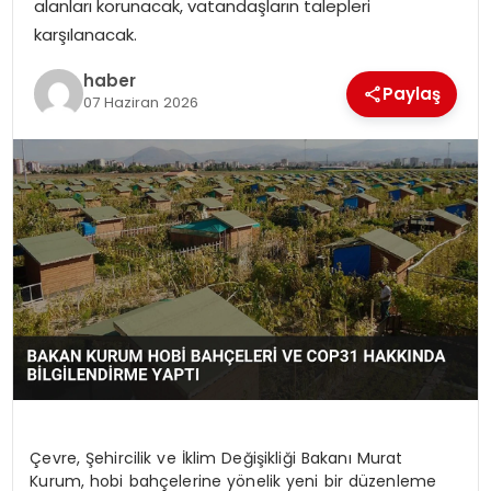
alanları korunacak, vatandaşların talepleri
EKONOMI
karşılanacak.
MAGAZIN
haber
Paylaş
07 Haziran 2026
DÜNYA
OTOMOBIL
Çevre, Şehircilik ve İklim Değişikliği Bakanı Murat
Kurum, hobi bahçelerine yönelik yeni bir düzenleme