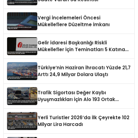
Vergi İncelemeleri Öncesi
Mükelleflere Düzeltme İmkanı
Gelir İdaresi Başkanlığı Riskli
Mükellefler İçin Teminatları 5 Katına
Çıkardı
Türkiye’nin Haziran İhracatı Yüzde 21,7
Arttı 24,9 Milyar Dolara Ulaştı
Trafik Sigortası Değer Kaybı
Uyuşmazlıkları İçin Alo 193 Ortak
Hasar İhbar Merkezi Faaliyete Geçiyor
Yerli Turistler 2026’da İlk Çeyrekte 102
Milyar Lira Harcadı