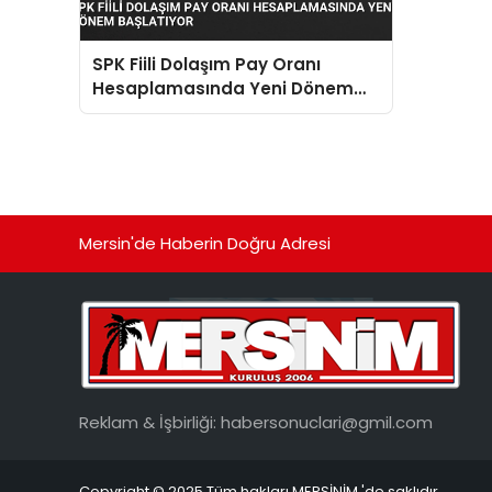
SPK Fiili Dolaşım Pay Oranı
Hesaplamasında Yeni Dönem
Başlatıyor
Mersin'de Haberin Doğru Adresi
Reklam & İşbirliği:
habersonuclari@gmil.com
Copyright © 2025 Tüm hakları MERSİNİM 'de saklıdır.