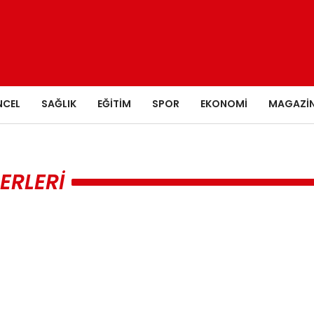
NCEL
SAĞLIK
EĞITIM
SPOR
EKONOMI
MAGAZI
ERLERI