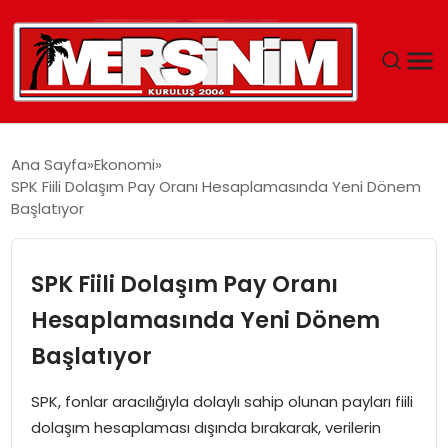
MERSIN
Ana Sayfa
Ekonomi
SPK Fiili Dolaşım Pay Oranı Hesaplamasında Yeni Dönem
YAŞAM
Başlatıyor
GÜNCEL
SPK Fiili Dolaşım Pay Oranı
SAĞLIK
Hesaplamasında Yeni Dönem
Başlatıyor
EĞITIM
SPK, fonlar aracılığıyla dolaylı sahip olunan payları fiili
SPOR
dolaşım hesaplaması dışında bırakarak, verilerin