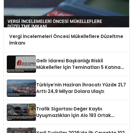
Vergi İncelemeleri Öncesi Mükelleflere Düzeltme
İmkanı
Gelir İdaresi Başkanlığı Riskli
Mükellefler İçin Teminatları 5 Katına
Çıkardı
Türkiye’nin Haziran İhracatı Yüzde 21,7
Arttı 24,9 Milyar Dolara Ulaştı
Trafik Sigortası Değer Kaybı
Uyuşmazlıkları İçin Alo 193 Ortak
Hasar İhbar Merkezi Faaliyete Geçiyor
Yerli Turistler 2026’da İlk Çeyrekte 102