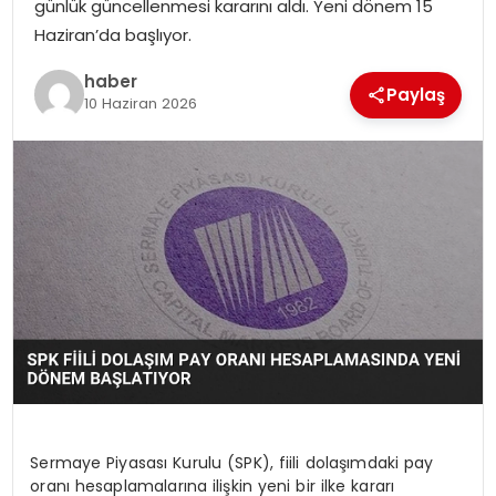
günlük güncellenmesi kararını aldı. Yeni dönem 15
EKONOMI
Haziran’da başlıyor.
MAGAZIN
haber
Paylaş
10 Haziran 2026
DÜNYA
OTOMOBIL
Sermaye Piyasası Kurulu (SPK), fiili dolaşımdaki pay
oranı hesaplamalarına ilişkin yeni bir ilke kararı