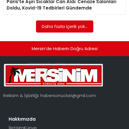
Paris’te Aşırı Sıcaklar Can Aldı: Cenaze Salonları
EKONOMI
Doldu, Kovid-19 Tedbirleri Gündemde
MAGAZIN
Daha fazla içerik yok...
DÜNYA
OTOMOBIL
Mersin'de Haberin Doğru Adresi
Reklam & İşbirliği:
habersonuclari@gmil.com
Hakkımızda
İletişim
Künye