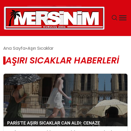
MERSIN
Ana Sayfa
Aşırı Sıcaklar
AŞIRI SICAKLAR HABERLERI
YAŞAM
GÜNCEL
SAĞLIK
EĞITIM
SPOR