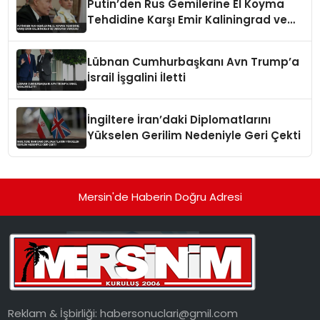
Putin’den Rus Gemilerine El Koyma
Tehdidine Karşı Emir Kaliningrad ve
Ukrayna Vurgusu
Lübnan Cumhurbaşkanı Avn Trump’a
İsrail İşgalini İletti
İngiltere İran’daki Diplomatlarını
Yükselen Gerilim Nedeniyle Geri Çekti
Mersin'de Haberin Doğru Adresi
Reklam & İşbirliği:
habersonuclari@gmil.com