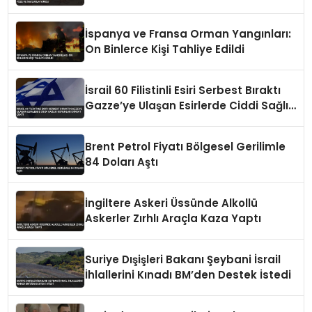
İspanya ve Fransa Orman Yangınları:
On Binlerce Kişi Tahliye Edildi
İsrail 60 Filistinli Esiri Serbest Bıraktı
Gazze’ye Ulaşan Esirlerde Ciddi Sağlık
Sorunları Dikkat Çekti
Brent Petrol Fiyatı Bölgesel Gerilimle
84 Doları Aştı
İngiltere Askeri Üssünde Alkollü
Askerler Zırhlı Araçla Kaza Yaptı
Suriye Dışişleri Bakanı Şeybani İsrail
İhlallerini Kınadı BM’den Destek İstedi