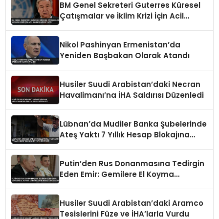
BM Genel Sekreteri Guterres Küresel
Çatışmalar ve İklim Krizi İçin Acil
Eylem Çağrısı Yaptı
Nikol Pashinyan Ermenistan’da
Yeniden Başbakan Olarak Atandı
Husiler Suudi Arabistan’daki Necran
Havalimanı’na İHA Saldırısı Düzenledi
Lübnan’da Mudiler Banka Şubelerinde
Ateş Yaktı 7 Yıllık Hesap Blokajına
Tepki Gösterdi
Putin’den Rus Donanmasına Tedirgin
Eden Emir: Gemilere El Koyma
Girişimlerine Karşı Koyulacak
Husiler Suudi Arabistan’daki Aramco
Tesislerini Füze ve İHA’larla Vurdu