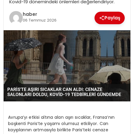
Kovid-19 dönemindeki önlemleri değerlendiriyor.
EKONOMI
haber
Paylaş
MAGAZIN
06 Temmuz 2026
DÜNYA
OTOMOBIL
Avrupa’yı etkisi altına alan aşırı sıcaklar, Fransa’nın
başkenti Paris’te yaşamı olumsuz etkiliyor. Can
kayıplarının artmasıyla birlikte Paris’teki cenaze