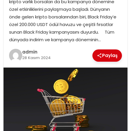
kripto varlık borsaları da bu kampanya dönemine
EKONOMI
özel etkinliklerini paylaşmaya başladı. Dünyanın
önde gelen kripto borsalarından biri, Black Friday’e
MAGAZIN
özel 200.000 USDT ödül havuzu ve çeşitli fırsatlar
sunan Black Friday kampanyasını duyurdu. Tüm
DÜNYA
dünyada indirim ve kampanya döneminin…
OTOMOBIL
admin
Paylaş
28 Kasım 2024