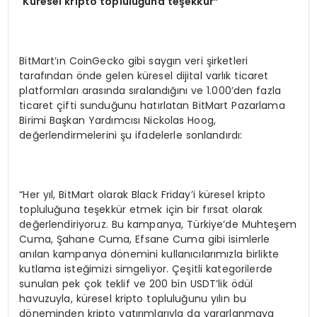
“
Küresel kripto topluluğ
una teşekkür”
BitMart’ın CoinGecko gibi saygın veri şirketleri
tarafından önde gelen küresel dijital varlık ticaret
platformları arasında sıralandığını ve 1.000’den fazla
ticaret çifti sunduğunu hatırlatan BitMart Pazarlama
Birimi Başkan Yardımcısı Nickolas Hoog,
değerlendirmelerini şu ifadelerle sonlandırdı:
“Her yıl, BitMart olarak Black Friday’i küresel kripto
topluluğuna teşekkür etmek için bir fırsat olarak
değerlendiriyoruz. Bu kampanya, Türkiye’de Muhteşem
Cuma, Şahane Cuma, Efsane Cuma gibi isimlerle
anılan kampanya dönemini kullanıcılarımızla birlikte
kutlama isteğimizi simgeliyor. Çeşitli kategorilerde
sunulan pek çok teklif ve 200 bin USDT’lik ödül
havuzuyla, küresel kripto topluluğunu yılın bu
döneminden kripto yatırımlarıyla da yararlanmaya