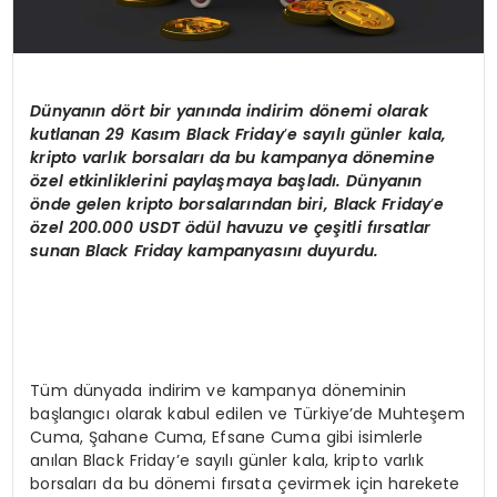
Dünyanı
n d
ö
rt bir yanında indirim d
ö
nemi olarak
kutlanan 29 Kasım Black Friday
’
e sayılı günler kala,
kripto varlık borsaları da bu kampanya d
ö
nemine
ö
zel etkinliklerini paylaşmaya başladı. Dünyanın
ö
nde gelen kripto borsalarından biri, Black Friday
’
e
ö
zel 200.000 USDT
ö
dül havuzu ve çeşitli fırsatlar
sunan Black Friday kampanyasını duyurdu.
Tüm dünyada indirim ve kampanya döneminin
başlangıcı olarak kabul edilen ve Türkiye’de Muhteşem
Cuma, Şahane Cuma, Efsane Cuma gibi isimlerle
anılan Black Friday’e sayılı günler kala, kripto varlık
borsaları da bu dönemi fırsata çevirmek için harekete