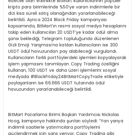
edecek olan etkinlikte BitMart kullanıcılarının popüler
kripto para birimlerinde %50’ye varan indirimlerle bir
dizi kısa süreli satış olanağından yararlanabileceği
belirtildi. Ayrıca 2024 Black Friday kampanyası
kapsamında, BitMart’ın resmi sosyal medya hesaplarını
takip eden kullanıcıları 20 USDT’ye kadar ödül alma
şansı beklediği, Telegram topluluğunda düzenlenen
Gizli Emoji Yarışması’na katılan kullanıcıların ise 300
USDT ödül havuzundan pay alabileceği vurgulandı.
Kullanıcıların farklı portföylerdeki işlemleri kopyalayarak
işlem yapmasını tanımlayan Copy Trading özelliğini
kullanan, 100 USDT ve daha üzeri işlemlerini sosyal
medyada #BlackFriday24BitMartCopyTrade etiketiyle
paylaşanların ise 66.666 USDT tutarında ödül
havuzundan yararlanabileceği belirtildi.
BitMart Pazarlama Birimi Başkan Yardımcısı Nickolas
Hoog, kampanya hakkında şunları söyledi: “Yarı yarıya
indirimli saatlerle yatırımcılara portföylerini
güçlendirmek için şans veriyor, Copy Trading gibi