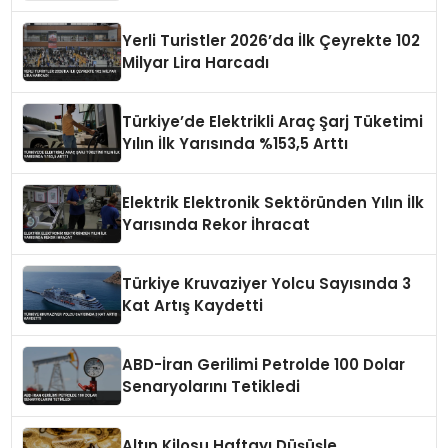
Hasar İhbar Merkezi Faaliyete Geçiyor
Yerli Turistler 2026’da İlk Çeyrekte 102
Milyar Lira Harcadı
Türkiye’de Elektrikli Araç Şarj Tüketimi
Yılın İlk Yarısında %153,5 Arttı
Elektrik Elektronik Sektöründen Yılın İlk
Yarısında Rekor İhracat
Türkiye Kruvaziyer Yolcu Sayısında 3
Kat Artış Kaydetti
ABD-İran Gerilimi Petrolde 100 Dolar
Senaryolarını Tetikledi
Altın Kilosu Haftayı Düşüşle