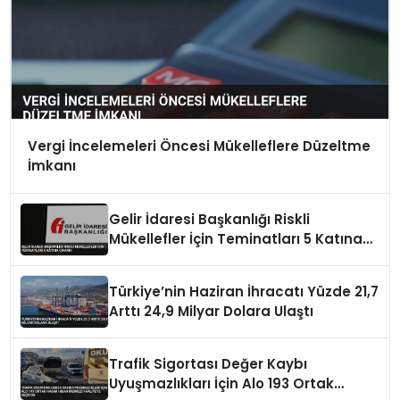
Vergi İncelemeleri Öncesi Mükelleflere Düzeltme
İmkanı
Gelir İdaresi Başkanlığı Riskli
Mükellefler İçin Teminatları 5 Katına
Çıkardı
Türkiye’nin Haziran İhracatı Yüzde 21,7
Arttı 24,9 Milyar Dolara Ulaştı
Trafik Sigortası Değer Kaybı
Uyuşmazlıkları İçin Alo 193 Ortak