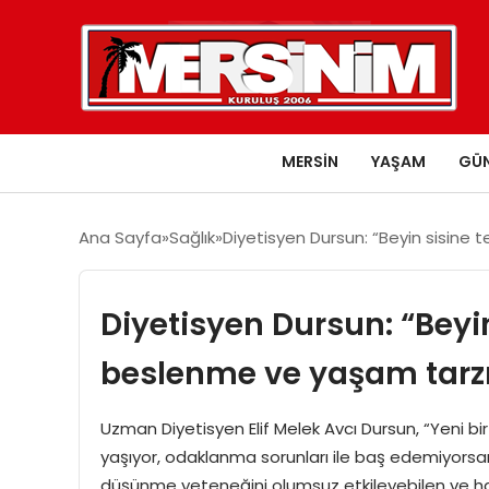
MERSIN
YAŞAM
GÜ
Ana Sayfa
Sağlık
Diyetisyen Dursun: “Beyin sisine 
Diyetisyen Dursun: “Beyi
beslenme ve yaşam tarzın
Uzman Diyetisyen Elif Melek Avcı Dursun, “Yeni 
yaşıyor, odaklanma sorunları ile baş edemiyorsanız;
düşünme yeteneğini olumsuz etkileyebilen ve ha