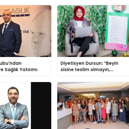
ubu’ndan
Diyetisyen Dursun: “Beyin
ye Sağlık Yatırımı
sisine teslim olmayın,
beslenme ve yaşam tarzınızı
değiştirin!”