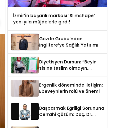
İzmir’in başarılı markası ‘Slimshape’
yeni yıla müjdelerle girdi!
Gözde Grubu’ndan
İngiltere’ye Sağlık Yatırımı
Diyetisyen Dursun: “Beyin
sisine teslim olmayın,
beslenme ve yaşam tarzınızı
değiştirin!”
Ergenlik döneminde iletişim:
Ebeveynlerin rolü ve önemi
Başparmak Eğriliği Sorununa
Cerrahi Çözüm: Doç. Dr.
Tolgahan Kuru’nun Önerileri