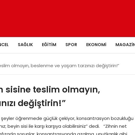
NCEL
SAĞLIK
EĞITIM
SPOR
EKONOMI
MAGAZI
teslim olmayın, beslenme ve yaşam tarzınızı değiştirin!”
n sisine teslim olmayın,
ızı değiştirin!”
bir şeyler öğrenmede güçlük çekiyor, konsantrasyon bozukluğu
 beyin sisi ile karşı karşıya olabilirsiniz” dedi. “Zihnin net
fızada sorunlar, konsantrasyonda azalma, unutkanlık gibi