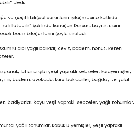
bilir” dedi.
u ve çeşitli bilişsel sorunların iyileşmesine katkıda
i hafifletebilir” şeklinde konuşan Dursun, beynin sisini
lecek besin bileşenlerini şöyle sıraladı:
skumru gibi yağlı balıklar; ceviz, badem, nohut, keten
bzeler.
 ıspanak, lahana gibi yeşil yapraklı sebzeler, kuruyemişler,
eyniri, badem, avokado, kuru baklagiller, buğday ve yulaf
t, bakliyatlar, koyu yeşil yapraklı sebzeler, yağlı tohumlar,
umurta, yağlı tohumlar, kabuklu yemişler, yeşil yapraklı