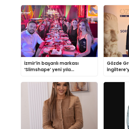
İzmir’in başarılı markası
Gözde Gr
‘Slimshape’ yeni yıla
İngiltere’
müjdelerle girdi!