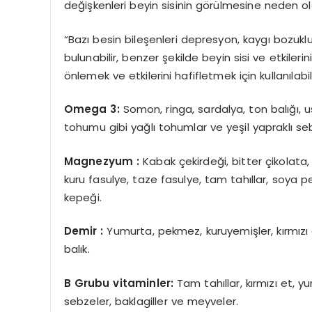
değişkenleri beyin sisinin görülmesine neden ola
“Bazı besin bileşenleri depresyon, kaygı bozukluğ
bulunabilir, benzer şekilde beyin sisi ve etkilerin
önlemek ve etkilerini hafifletmek için kullanılabi
Omega 3:
Somon, ringa, sardalya, ton balığı, u
tohumu gibi yağlı tohumlar ve yeşil yapraklı se
Magnezyum :
Kabak çekirdeği, bitter çikolata,
kuru fasulye, taze fasulye, tam tahıllar, soya p
kepeği.
Demir :
Yumurta, pekmez, kuruyemişler, kırmızı e
balık.
B Grubu vitaminler:
Tam tahıllar, kırmızı et, y
sebzeler, baklagiller ve meyveler.