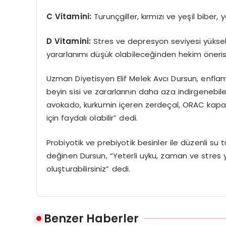
C Vitamini:
Turunçgiller, kırmızı ve yeşil biber, 
D Vitamini:
Stres ve depresyon seviyesi yüksek
yararlanımı düşük olabileceğinden hekim önerisi i
Uzman Diyetisyen Elif Melek Avcı Dursun, enfla
beyin sisi ve zararlarının daha aza indirgenebilec
avokado, kurkumin içeren zerdeçal, ORAC kapas
için faydalı olabilir” dedi.
Probiyotik ve prebiyotik besinler ile düzenli su 
değinen Dursun, “Yeterli uyku, zaman ve stres yön
oluşturabilirsiniz” dedi.
Benzer Haberler