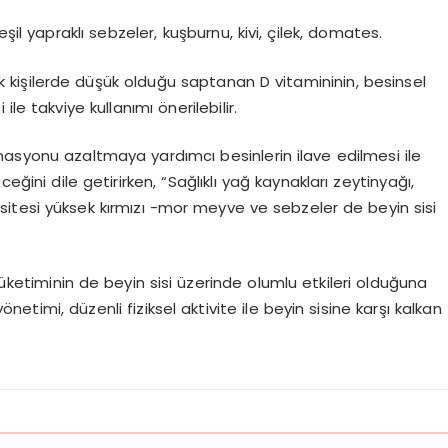
yeşil yapraklı sebzeler, kuşburnu, kivi, çilek, domates.
 kişilerde düşük olduğu saptanan D vitamininin, besinsel
le takviye kullanımı önerilebilir.
masyonu azaltmaya yardımcı besinlerin ilave edilmesi ile
eğini dile getirirken, “Sağlıklı yağ kaynakları zeytinyağı,
itesi yüksek kırmızı -mor meyve ve sebzeler de beyin sisi
tüketiminin de beyin sisi üzerinde olumlu etkileri olduğuna
etimi, düzenli fiziksel aktivite ile beyin sisine karşı kalkan