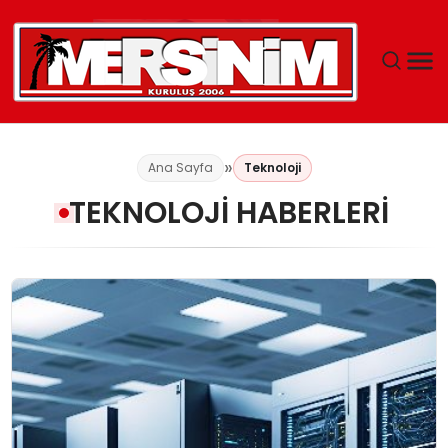
MERSIN
Ana Sayfa
Teknoloji
YAŞAM
TEKNOLOJI HABERLERI
GÜNCEL
SAĞLIK
EĞITIM
SPOR