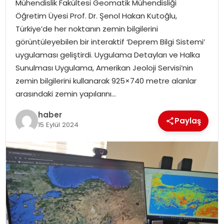
Mühendislik Fakültesi Geomatik Mühendisliği
EKONOMI
Öğretim Üyesi Prof. Dr. Şenol Hakan Kutoğlu,
Türkiye’de her noktanın zemin bilgilerini
MAGAZIN
görüntüleyebilen bir interaktif ‘Deprem Bilgi Sistemi’
uygulaması geliştirdi. Uygulama Detayları ve Halka
DÜNYA
Sunulması Uygulama, Amerikan Jeoloji Servisi’nin
zemin bilgilerini kullanarak 925×740 metre alanlar
OTOMOBIL
arasındaki zemin yapılarını…
haber
Paylaş
15 Eylül 2024