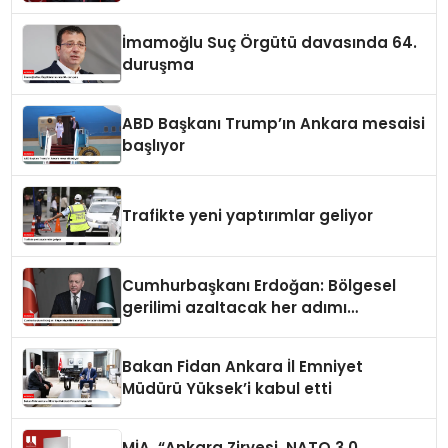
İmamoğlu Suç Örgütü davasında 64.
duruşma
ABD Başkanı Trump’ın Ankara mesaisi
başlıyor
Trafikte yeni yaptırımlar geliyor
Cumhurbaşkanı Erdoğan: Bölgesel
gerilimi azaltacak her adımı
destekliyoruz
Bakan Fidan Ankara İl Emniyet
Müdürü Yüksek’i kabul etti
MİA, “Ankara Zirvesi, NATO 3.0