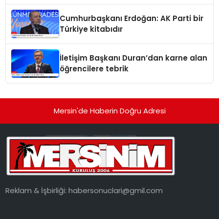
gündemde
Cumhurbaşkanı Erdoğan: AK Parti bir
Türkiye kitabıdır
İletişim Başkanı Duran’dan karne alan
öğrencilere tebrik
Mersin'de Haberin Doğru Adresi
Reklam & İşbirliği:
habersonuclari@gmil.com