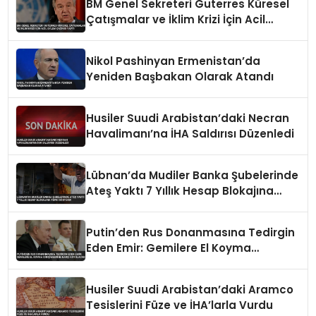
BM Genel Sekreteri Guterres Küresel
Çatışmalar ve İklim Krizi İçin Acil
Eylem Çağrısı Yaptı
Nikol Pashinyan Ermenistan’da
Yeniden Başbakan Olarak Atandı
Husiler Suudi Arabistan’daki Necran
Havalimanı’na İHA Saldırısı Düzenledi
Lübnan’da Mudiler Banka Şubelerinde
Ateş Yaktı 7 Yıllık Hesap Blokajına
Tepki Gösterdi
Putin’den Rus Donanmasına Tedirgin
Eden Emir: Gemilere El Koyma
Girişimlerine Karşı Koyulacak
Husiler Suudi Arabistan’daki Aramco
Tesislerini Füze ve İHA’larla Vurdu