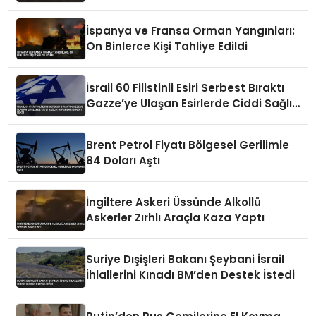
İspanya ve Fransa Orman Yangınları:
On Binlerce Kişi Tahliye Edildi
İsrail 60 Filistinli Esiri Serbest Bıraktı
Gazze’ye Ulaşan Esirlerde Ciddi Sağlık
Sorunları Dikkat Çekti
Brent Petrol Fiyatı Bölgesel Gerilimle
84 Doları Aştı
İngiltere Askeri Üssünde Alkollü
Askerler Zırhlı Araçla Kaza Yaptı
Suriye Dışişleri Bakanı Şeybani İsrail
İhlallerini Kınadı BM’den Destek İstedi