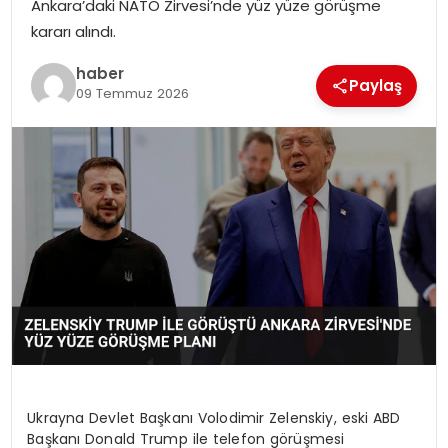
Ankara’daki NATO Zirvesi’nde yüz yüze görüşme
EKONOMI
kararı alındı.
MAGAZIN
haber
Paylaş
09 Temmuz 2026
DÜNYA
OTOMOBIL
Ukrayna Devlet Başkanı Volodimir Zelenskiy, eski ABD
Başkanı Donald Trump ile telefon görüşmesi