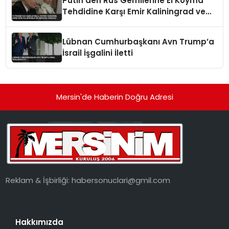
Putin’den Rus Gemilerine El Koyma
Tehdidine Karşı Emir Kaliningrad ve
Ukrayna Vurgusu
Lübnan Cumhurbaşkanı Avn Trump’a
İsrail İşgalini İletti
Mersin'de Haberin Doğru Adresi
Reklam & İşbirliği:
habersonuclari@gmil.com
Hakkımızda