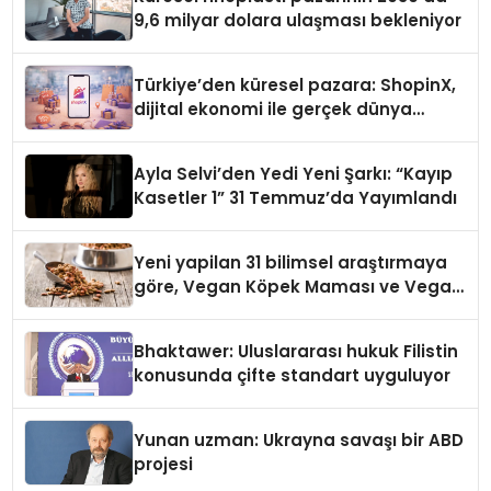
9,6 milyar dolara ulaşması bekleniyor
Türkiye’den küresel pazara: ShopinX,
dijital ekonomi ile gerçek dünya
alışverişini bir araya getirmeyi
hedefliyor
Ayla Selvi’den Yedi Yeni Şarkı: “Kayıp
Kasetler 1” 31 Temmuz’da Yayımlandı
Yeni yapilan 31 bilimsel araştırmaya
göre, Vegan Köpek Maması ve Vegan
Kedi Mamasının İyi Sindirildiğini
Ortaya Koydu
Bhaktawer: Uluslararası hukuk Filistin
konusunda çifte standart uyguluyor
Yunan uzman: Ukrayna savaşı bir ABD
projesi