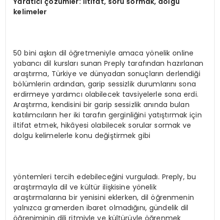
Yarat
ı
c
ı çö
z
ü
mler:
İ
ltifat, soru sormak, dolgu
kelimeler
50 bini aşkın dil öğretmeniyle amaca yönelik online
yabancı dil kursları sunan Preply tarafından hazırlanan
araştırma, Türkiye ve dünyadan sonuçların derlendiği
bölümlerin ardından, garip sessizlik durumlarını sona
erdirmeye yardımcı olabilecek tavsiyelerle sona erdi.
Araştırma, kendisini bir garip sessizlik anında bulan
katılımcıların her iki tarafın gerginliğini yatıştırmak için
iltifat etmek, hikâyesi olabilecek sorular sormak ve
dolgu kelimelerle konu değiştirmek gibi
yöntemleri tercih edebileceğini vurguladı. Preply, bu
araştırmayla dil ve kültür ilişkisine yönelik
araştırmalarına bir yenisini eklerken, dil öğrenmenin
yalnızca gramerden ibaret olmadığını, gündelik dil
öğreniminin dili ritmiyle ve kültürüyle öğrenmek