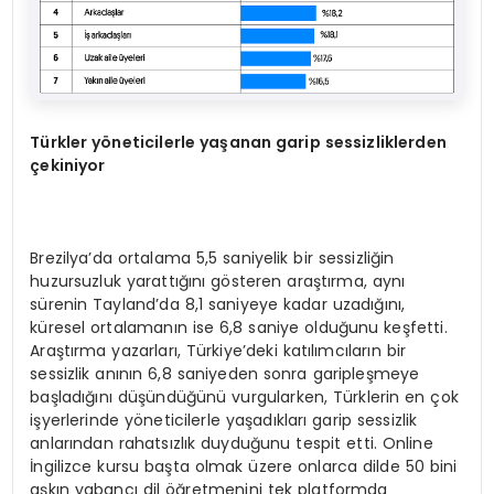
T
ü
rkler y
ö
neticilerle ya
ş
anan garip sessizliklerden
ç
ekiniyor
Brezilya’da ortalama 5,5 saniyelik bir sessizliğin
huzursuzluk yarattığını gösteren araştırma, aynı
sürenin Tayland’da 8,1 saniyeye kadar uzadığını,
küresel ortalamanın ise 6,8 saniye olduğunu keşfetti.
Araştırma yazarları, Türkiye’deki katılımcıların bir
sessizlik anının 6,8 saniyeden sonra garipleşmeye
başladığını düşündüğünü vurgularken, Türklerin en çok
işyerlerinde yöneticilerle yaşadıkları garip sessizlik
anlarından rahatsızlık duyduğunu tespit etti. Online
İngilizce kursu başta olmak üzere onlarca dilde 50 bini
aşkın yabancı dil öğretmenini tek platformda