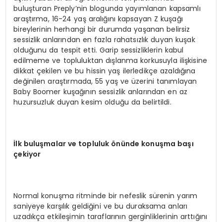
buluşturan Preply’nin blogunda yayımlanan kapsamlı
araştırma, 16-24 yaş aralığını kapsayan Z kuşağı
bireylerinin herhangi bir durumda yaşanan belirsiz
sessizlik anlarından en fazla rahatsızlık duyan kuşak
olduğunu da tespit etti. Garip sessizliklerin kabul
edilmeme ve topluluktan dışlanma korkusuyla ilişkisine
dikkat çekilen ve bu hissin yaş ilerledikçe azaldığına
değinilen araştırmada, 55 yaş ve üzerini tanımlayan
Baby Boomer kuşağının sessizlik anlarından en az
huzursuzluk duyan kesim olduğu da belirtildi.
İ
lk bulu
ş
malar ve topluluk
ö
n
ü
nde konu
ş
ma ba
şı
ç
ekiyor
Normal konuşma ritminde bir nefeslik sürenin yarım
saniyeye karşılık geldiğini ve bu duraksama anları
uzadıkça etkileşimin taraflarının gerginliklerinin arttığını