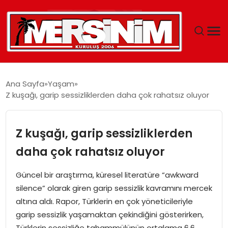
MERSIN
Ana Sayfa
Yaşam
Z kuşağı, garip sessizliklerden daha çok rahatsız oluyor
YAŞAM
GÜNCEL
Z kuşağı, garip sessizliklerden
daha çok rahatsız oluyor
SAĞLIK
Güncel bir araştırma, küresel literatüre “awkward
EĞITIM
silence” olarak giren garip sessizlik kavramını mercek
altına aldı. Rapor, Türklerin en çok yöneticileriyle
SPOR
garip sessizlik yaşamaktan çekindiğini gösterirken,
Türklerin sessizliğe tahammülünün ortalama 6,6