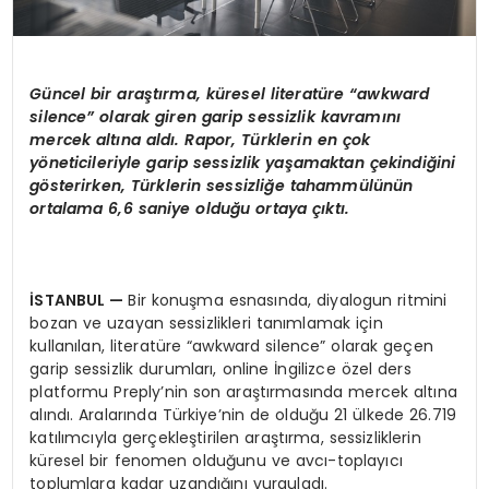
G
ü
ncel bir ara
ş
t
ı
rma, k
ü
resel literat
ü
re
“awkward
silence”
olarak giren garip sessizlik kavram
ı
n
ı
mercek alt
ı
na ald
ı
. Rapor, T
ü
rklerin en
ç
ok
y
ö
neticileriyle garip sessizlik ya
ş
amaktan
ç
ekindi
ğ
ini
g
ö
sterirken, T
ü
rklerin sessizli
ğ
e tahamm
ü
l
ü
n
ü
n
ortalama 6,6 saniye oldu
ğ
u ortaya
çı
kt
ı
.
İ
STANBUL
—
Bir konuşma esnasında, diyalogun ritmini
bozan ve uzayan sessizlikleri tanımlamak için
kullanılan, literatüre “awkward silence” olarak geçen
garip sessizlik durumları, online İngilizce özel ders
platformu Preply’nin son araştırmasında mercek altına
alındı. Aralarında Türkiye’nin de olduğu 21 ülkede 26.719
katılımcıyla gerçekleştirilen araştırma, sessizliklerin
küresel bir fenomen olduğunu ve avcı-toplayıcı
toplumlara kadar uzandığını vurguladı.