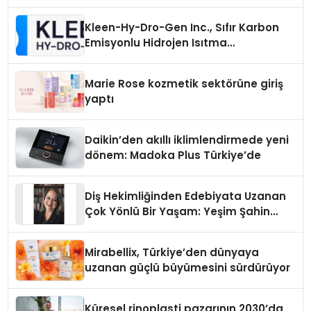
Kleen-Hy-Dro-Gen Inc., Sıfır Karbon
Emisyonlu Hidrojen Isıtma
Teknolojisinde ISO ve TSSA
Düzenleyici Onaylarını Aldı
Marie Rose kozmetik sektörüne giriş
yaptı
Daikin’den akıllı iklimlendirmede yeni
dönem: Madoka Plus Türkiye’de
Diş Hekimliğinden Edebiyata Uzanan
Çok Yönlü Bir Yaşam: Yeşim Şahin
Yaman
Mirabellix, Türkiye’den dünyaya
uzanan güçlü büyümesini sürdürüyor
Küresel rinoplasti pazarının 2030’da