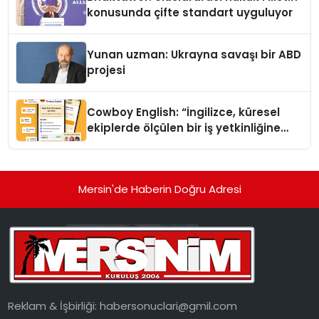
konusunda çifte standart uyguluyor
Yunan uzman: Ukrayna savaşı bir ABD
projesi
Cowboy English: “İngilizce, küresel
ekiplerde ölçülen bir iş yetkinliğine
dönüşüyor”
Mersin'de Haberin Doğru Adresi
Reklam & İşbirliği:
habersonuclari@gmil.com