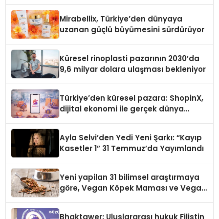
Yaman
Mirabellix, Türkiye’den dünyaya
uzanan güçlü büyümesini sürdürüyor
Küresel rinoplasti pazarının 2030’da
9,6 milyar dolara ulaşması bekleniyor
Türkiye’den küresel pazara: ShopinX,
dijital ekonomi ile gerçek dünya
alışverişini bir araya getirmeyi
hedefliyor
Ayla Selvi’den Yedi Yeni Şarkı: “Kayıp
Kasetler 1” 31 Temmuz’da Yayımlandı
Yeni yapilan 31 bilimsel araştırmaya
göre, Vegan Köpek Maması ve Vegan
Kedi Mamasının İyi Sindirildiğini
Ortaya Koydu
Bhaktawer: Uluslararası hukuk Filistin