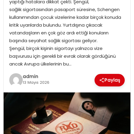
yaptığı hatalara dikkat çekti. Şengül,
EKONOMI
sağlık sigortasından pasaport süresine, Schengen
kullanımından çocuk vizelerine kadar birçok konuda
MAGAZIN
kritik uyarılarda bulundu. Yurtdışına çıkacak
vatandaşların en çok göz ardı ettiği konuların
DÜNYA
başında seyahat sağlık sigortası geliyor.
Şengül, birçok kişinin sigortayı yalnızca vize
OTOMOBIL
başvurusu için gerekli bir evrak olarak gördüğünü
ancak Avrupa ülkelerinin bu…
admin
Paylaş
13 Mayıs 2026