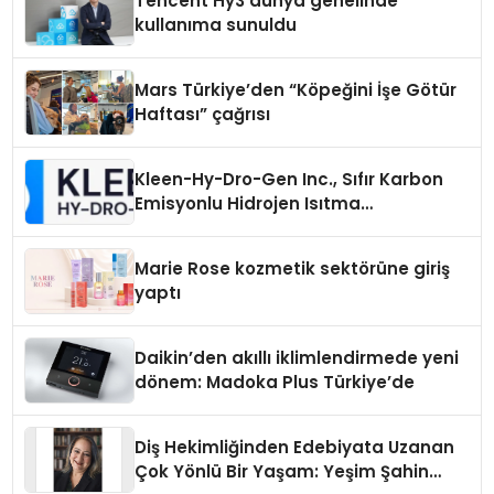
Tencent Hy3 dünya genelinde
kullanıma sunuldu
Mars Türkiye’den “Köpeğini İşe Götür
Haftası” çağrısı
Kleen-Hy-Dro-Gen Inc., Sıfır Karbon
Emisyonlu Hidrojen Isıtma
Teknolojisinde ISO ve TSSA
Düzenleyici Onaylarını Aldı
Marie Rose kozmetik sektörüne giriş
yaptı
Daikin’den akıllı iklimlendirmede yeni
dönem: Madoka Plus Türkiye’de
Diş Hekimliğinden Edebiyata Uzanan
Çok Yönlü Bir Yaşam: Yeşim Şahin