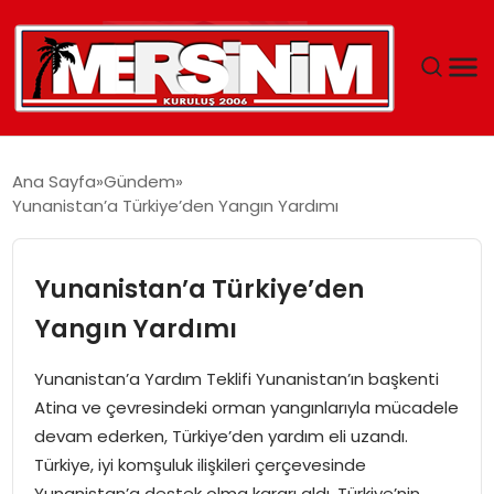
MERSIN
Ana Sayfa
Gündem
Yunanistan’a Türkiye’den Yangın Yardımı
YAŞAM
GÜNCEL
Yunanistan’a Türkiye’den
Yangın Yardımı
SAĞLIK
Yunanistan’a Yardım Teklifi Yunanistan’ın başkenti
EĞITIM
Atina ve çevresindeki orman yangınlarıyla mücadele
devam ederken, Türkiye’den yardım eli uzandı.
SPOR
Türkiye, iyi komşuluk ilişkileri çerçevesinde
Yunanistan’a destek olma kararı aldı. Türkiye’nin