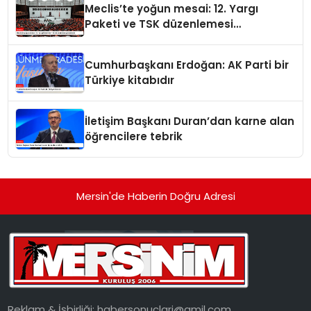
Meclis’te yoğun mesai: 12. Yargı
Paketi ve TSK düzenlemesi
gündemde
Cumhurbaşkanı Erdoğan: AK Parti bir
Türkiye kitabıdır
İletişim Başkanı Duran’dan karne alan
öğrencilere tebrik
Mersin'de Haberin Doğru Adresi
Reklam & İşbirliği:
habersonuclari@gmil.com