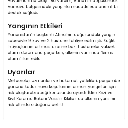
Havalimanı’na ulaştı. Bu yardım, Atina’nın doğusundaki
Varnava bölgesindeki yangınla mücadelede önemli bir
destek sağladı.
Yangının Etkileri
Yunanistan’ın başkenti Atina’nın doğusundaki yangın
sebebiyle 9 köy ve 2 hastane tahliye edilmişti. Sağlık
ihtiyaçlarının artması üzerine bazı hastaneler yüksek
alarm durumuna geçerken, ülkenin yarısında “kırmızı
alarm” ilan edildi.
Uyarılar
Meteoroloji uzmanları ve hükümet yetkilileri, perşembe
gününe kadar hava koşullarının orman yangınları için
risk oluşturabileceği konusunda uyardı. İklim Krizi ve
Sivil Koruma Bakanı Vassilis Kikilias da ülkenin yarısının
risk altında olduğunu belirtti.