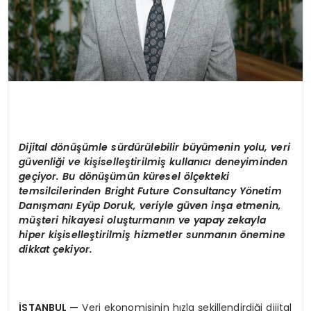
Dijital d
ö
nüşümle sürdürülebilir büyümenin yolu, veri
güvenliği ve kişiselleştirilmiş kullanıcı deneyiminden
geçiyor. Bu d
ö
nüşümün küresel
ö
lçekteki
temsilcilerinden Bright Future Consultancy Y
ö
netim
Danışmanı Eyüp Doruk, veriyle gü
ven in
ş
a e
tmenin,
müşteri
hik
ayesi oluşturmanın ve yapay zekayla
hiper kişiselleştirilmiş hizmetler sunmanın
ö
nemine
dikkat çekiyor.
İSTANBUL
—
Veri ekonomisinin hızla şekillendirdiği dijital