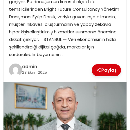
geçiyor. Bu dönüşümün küresel ölçekteki
EKONOMI
temsilcilerinden Bright Future Consultancy Yönetim
Danışmanı Eyüp Doruk, veriyle güven inşa etmenin,
MAGAZIN
müşteri hikayesi oluşturmanın ve yapay zekayla
hiper kişiselleştirilmiş hizmetler sunmanın önemine
DÜNYA
dikkat çekiyor. İSTANBUL — Veri ekonomisinin hızla
şekillendirdiği dijital çağda, markalar için
OTOMOBIL
sürdürülebilir büyümenin…
admin
Paylaş
28 Ekim 2025