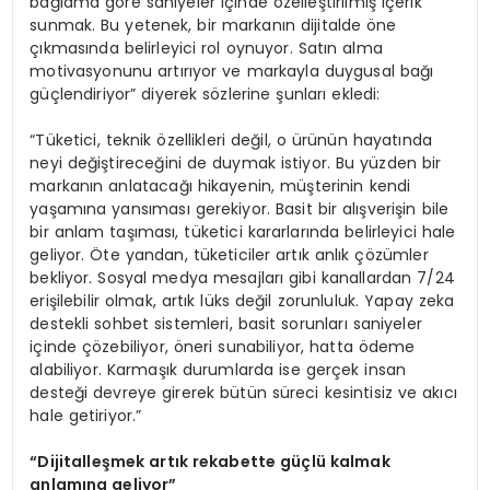
bağlama göre saniyeler içinde özelleştirilmiş içerik
sunmak. Bu yetenek, bir markanın dijitalde öne
çıkmasında belirleyici rol oynuyor. Satın alma
motivasyonunu artırıyor ve markayla duygusal bağı
güçlendiriyor” diyerek sözlerine şunları ekledi:
“Tüketici, teknik özellikleri değil, o ürünün hayatında
neyi değiştireceğini de duymak istiyor. Bu yüzden bir
markanın anlatacağı hikayenin, müşterinin kendi
yaşamına yansıması gerekiyor. Basit bir alışverişin bile
bir anlam taşıması, tüketici kararlarında belirleyici hale
geliyor. Öte yandan, tüketiciler artık anlık çözümler
bekliyor. Sosyal medya mesajları gibi kanallardan 7/24
erişilebilir olmak, artık lüks değil zorunluluk. Yapay zeka
destekli sohbet sistemleri, basit sorunları saniyeler
içinde çözebiliyor, öneri sunabiliyor, hatta ödeme
alabiliyor. Karmaşık durumlarda ise gerçek insan
desteği devreye girerek bütün süreci kesintisiz ve akıcı
hale getiriyor.”
“
Dijitalleşmek artık rekabette güçlü kalmak
anlamına geliyor”