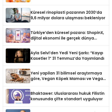
Küresel rinoplasti pazarının 2030’da
9,6 milyar dolara ulaşması bekleniyor
Türkiye’den küresel pazara: ShopinX,
dijital ekonomi ile gerçek dünya
alışverişini bir araya getirmeyi
hedefliyor
Ayla Selvi’den Yedi Yeni Şarkı: “Kayıp
Kasetler 1” 31 Temmuz’da Yayımlandı
Yeni yapilan 31 bilimsel araştırmaya
göre, Vegan Köpek Maması ve Vegan
Kedi Mamasının İyi Sindirildiğini
Ortaya Koydu
Bhaktawer: Uluslararası hukuk Filistin
konusunda çifte standart uyguluyor