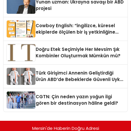
Yunan uzman: Ukrayna savaşı bir ABD
projesi
Cowboy English: “İngilizce, küresel
ekiplerde ölçülen bir iş yetkinliğine
dönüşüyor”
Doğru Etek Seçimiyle Her Mevsim Şık
Kombinler Oluşturmak Mümkün mü?
Türk Girişimci Annenin Geliştirdiği
Ürün ABD’de Bebeklerde Güvenli Uyku
Standardına Yeni Bir Bakış Açısı
Getiriyor.
CGTN: Çin neden yazın yoğun ilgi
gören bir destinasyon hâline geldi?
Mersin'de Haberin Doğru Adresi