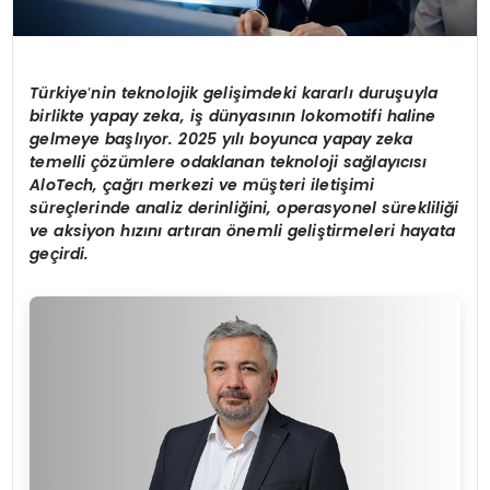
Türkiye
’
nin teknolojik gelişimdeki kararlı duruşuyla
birlikte yapay zeka, iş dünyasının lokomotifi haline
gelmeye başlıyor. 2025 yılı boyunca yapay zeka
temelli çözümlere odaklanan teknoloji sağ
lay
ıcısı
AloTech,
çağrı merkezi ve müşteri iletiş
imi
s
üreçlerinde analiz derinliğini, operasyonel sürekliliği
ve aksiyon hızını artı
ran
ö
nemli geliştirmeleri hayata
geçirdi.