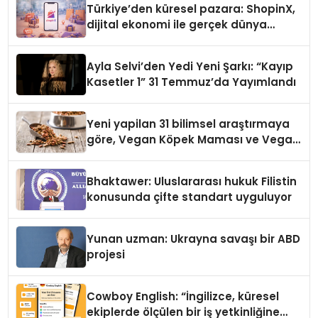
Türkiye’den küresel pazara: ShopinX,
dijital ekonomi ile gerçek dünya
alışverişini bir araya getirmeyi
hedefliyor
Ayla Selvi’den Yedi Yeni Şarkı: “Kayıp
Kasetler 1” 31 Temmuz’da Yayımlandı
Yeni yapilan 31 bilimsel araştırmaya
göre, Vegan Köpek Maması ve Vegan
Kedi Mamasının İyi Sindirildiğini
Ortaya Koydu
Bhaktawer: Uluslararası hukuk Filistin
konusunda çifte standart uyguluyor
Yunan uzman: Ukrayna savaşı bir ABD
projesi
Cowboy English: “İngilizce, küresel
ekiplerde ölçülen bir iş yetkinliğine