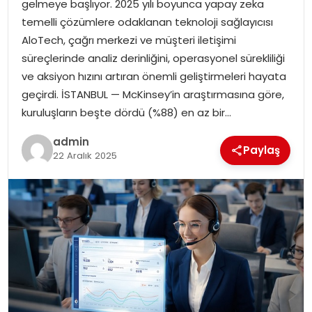
gelmeye başlıyor. 2025 yılı boyunca yapay zeka
EKONOMI
temelli çözümlere odaklanan teknoloji sağlayıcısı
AloTech, çağrı merkezi ve müşteri iletişimi
MAGAZIN
süreçlerinde analiz derinliğini, operasyonel sürekliliği
ve aksiyon hızını artıran önemli geliştirmeleri hayata
DÜNYA
geçirdi. İSTANBUL — McKinsey’in araştırmasına göre,
kuruluşların beşte dördü (%88) en az bir…
OTOMOBIL
admin
Paylaş
22 Aralık 2025