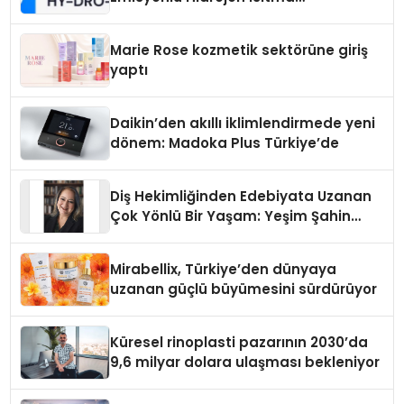
Teknolojisinde ISO ve TSSA
Düzenleyici Onaylarını Aldı
Marie Rose kozmetik sektörüne giriş
yaptı
Daikin’den akıllı iklimlendirmede yeni
dönem: Madoka Plus Türkiye’de
Diş Hekimliğinden Edebiyata Uzanan
Çok Yönlü Bir Yaşam: Yeşim Şahin
Yaman
Mirabellix, Türkiye’den dünyaya
uzanan güçlü büyümesini sürdürüyor
Küresel rinoplasti pazarının 2030’da
9,6 milyar dolara ulaşması bekleniyor