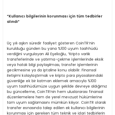
“
Kullanıcı bilgilerinin korunması iç
in t
üm tedbirler
alındı”
Üç yılı aşkın süredir faaliyet gösteren CoinTR’nin
kurulduğu günden bu yana %100 uyum taahhüdü
verdiğini vurgulayan Ali Eşelioğlu, “Kripto varlık
transferlerinde ve yatırma-çekme işlemlerinde eksik
veya hatalı bilgi paylaşılması, transfer işlemlerinin
gecikmesine ya da iptaline konu olabilir. Finansal
iletişimi kolaylaştırmak ve kripto para piyasalarındaki
güvenliğe ek bir katman eklemek amacıyla %100
uyum taahhüdümüze uygun şekilde devreye aldığımız
bu güncelleme, CoinTR’nin hem uluslararası finansal
düzenlemelere hem de yerel mevzuat hükümlerine
tam uyum sağlamasını mümkün kılıyor. CoinTR olarak
transfer esnasında talep edilen ek kullanıcı bilgilerinin
korunması için gereken tüm teknik ve idari tedbirlerin