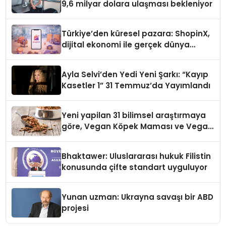
9,6 milyar dolara ulaşması bekleniyor
Türkiye’den küresel pazara: ShopinX,
dijital ekonomi ile gerçek dünya
alışverişini bir araya getirmeyi
hedefliyor
Ayla Selvi’den Yedi Yeni Şarkı: “Kayıp
Kasetler 1” 31 Temmuz’da Yayımlandı
Yeni yapilan 31 bilimsel araştırmaya
göre, Vegan Köpek Maması ve Vegan
Kedi Mamasının İyi Sindirildiğini
Ortaya Koydu
Bhaktawer: Uluslararası hukuk Filistin
konusunda çifte standart uyguluyor
Yunan uzman: Ukrayna savaşı bir ABD
projesi