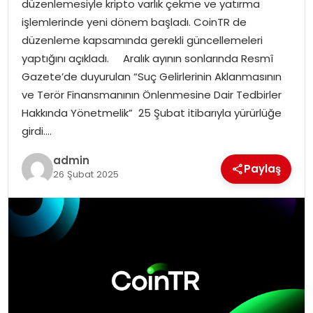
düzenlemesiyle kripto varlık çekme ve yatırma
EKONOMI
işlemlerinde yeni dönem başladı. CoinTR de
düzenleme kapsamında gerekli güncellemeleri
MAGAZIN
yaptığını açıkladı. Aralık ayının sonlarında Resmî
Gazete’de duyurulan “Suç Gelirlerinin Aklanmasının
DÜNYA
ve Terör Finansmanının Önlenmesine Dair Tedbirler
Hakkında Yönetmelik” 25 Şubat itibarıyla yürürlüğe
OTOMOBIL
girdi….
admin
Paylaş
26 Şubat 2025