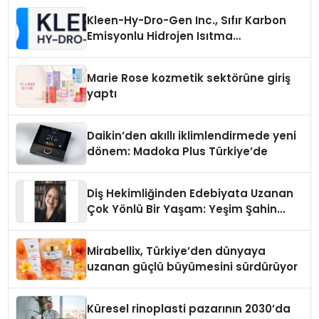
Kleen-Hy-Dro-Gen Inc., Sıfır Karbon
Emisyonlu Hidrojen Isıtma
Teknolojisinde ISO ve TSSA
Düzenleyici Onaylarını Aldı
Marie Rose kozmetik sektörüne giriş
yaptı
Daikin’den akıllı iklimlendirmede yeni
dönem: Madoka Plus Türkiye’de
Diş Hekimliğinden Edebiyata Uzanan
Çok Yönlü Bir Yaşam: Yeşim Şahin
Yaman
Mirabellix, Türkiye’den dünyaya
uzanan güçlü büyümesini sürdürüyor
Küresel rinoplasti pazarının 2030’da